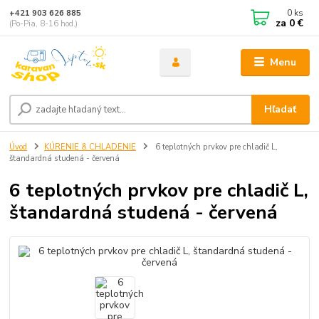
0
ks
+421 903 626 885
za
0 €
(Po-Pia, 8-16 hod.)
Menu
Hľadať
Úvod
KÚRENIE & CHLADENIE
6 teplotných prvkov pre chladič L,
štandardná studená - červená
6 teplotných prvkov pre chladič L,
štandardná studená - červená