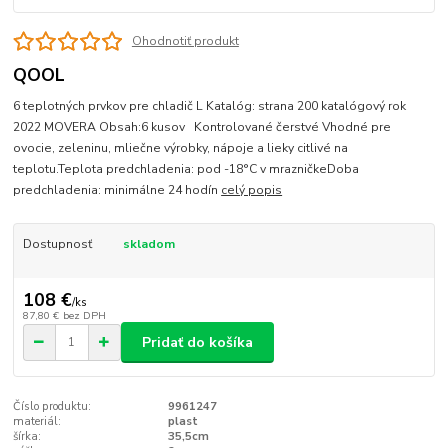
Ohodnotiť produkt
QOOL
6 teplotných prvkov pre chladič L Katalóg: strana 200 katalógový rok
2022 MOVERA Obsah:6 kusov Kontrolované čerstvé Vhodné pre
ovocie, zeleninu, mliečne výrobky, nápoje a lieky citlivé na
teplotu.Teplota predchladenia: pod -18°C v mrazničkeDoba
predchladenia: minimálne 24 hodín
celý popis
Dostupnosť
skladom
108 €
/
ks
87,80 €
bez DPH
Pridať do košíka
Číslo produktu:
9961247
materiál:
plast
šírka:
35,5cm