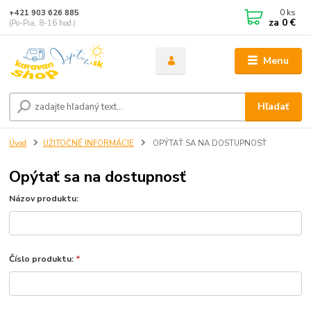
0
ks
+421 903 626 885
za
0 €
(Po-Pia, 8-16 hod.)
Menu
Hľadať
Úvod
UŽITOČNÉ INFORMÁCIE
OPÝTAŤ SA NA DOSTUPNOSŤ
Opýtať sa na dostupnosť
Názov produktu:
Číslo produktu:
*