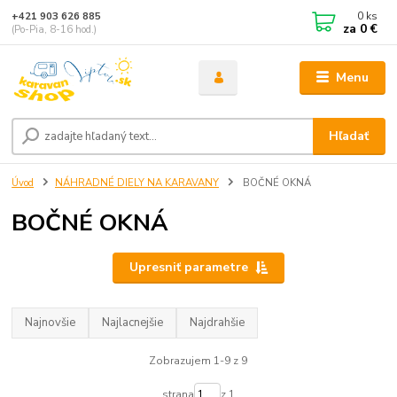
0
ks
+421 903 626 885
za
0 €
(Po-Pia, 8-16 hod.)
Menu
Hľadať
Úvod
NÁHRADNÉ DIELY NA KARAVANY
BOČNÉ OKNÁ
BOČNÉ OKNÁ
Upresniť parametre
Najnovšie
Najlacnejšie
Najdrahšie
Zobrazujem 1-9 z 9
strana
z 1