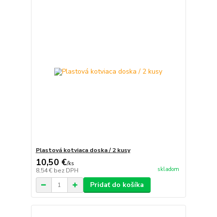
Plastová kotviaca doska / 2 kusy
10,50 €
/
ks
skladom
8,54 €
bez DPH
Pridať do košíka