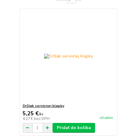
Držiak servisnej klapky
5,25 €
/
ks
skladom
4,27 €
bez DPH
Pridať do košíka