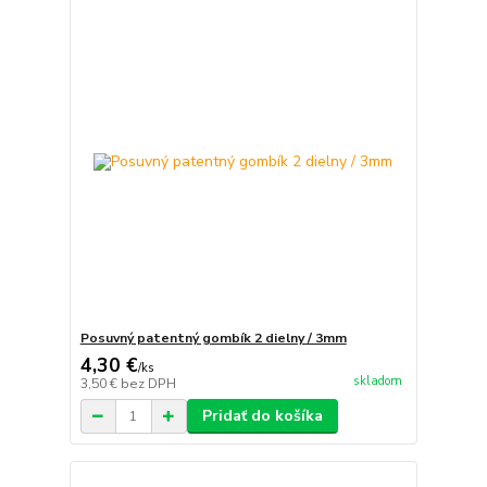
Posuvný patentný gombík 2 dielny / 3mm
4,30 €
/
ks
skladom
3,50 €
bez DPH
Pridať do košíka