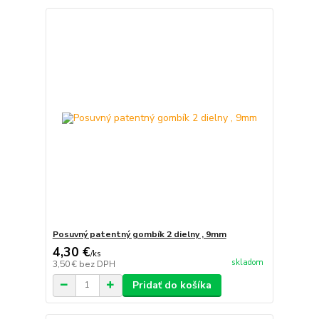
Posuvný patentný gombík 2 dielny , 9mm
4,30 €
/
ks
skladom
3,50 €
bez DPH
Pridať do košíka