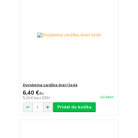
Dvojdielna zarážka dverí šedá
6,40 €
/
ks
skladom
5,20 €
bez DPH
Pridať do košíka