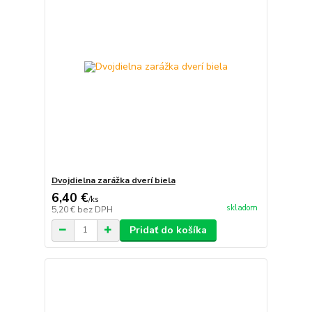
Dvojdielna zarážka dverí biela
6,40 €
/
ks
skladom
5,20 €
bez DPH
Pridať do košíka