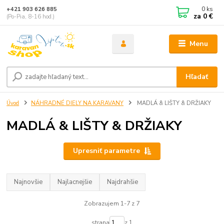
0
ks
+421 903 626 885
za
0 €
(Po-Pia, 8-16 hod.)
Menu
Hľadať
Úvod
NÁHRADNÉ DIELY NA KARAVANY
MADLÁ & LIŠTY & DRŽIAKY
MADLÁ & LIŠTY & DRŽIAKY
Upresniť parametre
Najnovšie
Najlacnejšie
Najdrahšie
Zobrazujem 1-7 z 7
strana
z 1