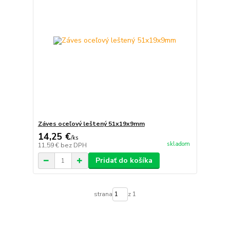
Záves oceľový leštený 51x19x9mm
14,25 €
/
ks
skladom
11,59 €
bez DPH
Pridať do košíka
strana
z 1