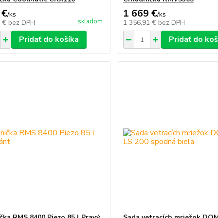
 €
1 669 €
/
ks
/
ks
skladom
3 €
bez DPH
1 356,91 €
bez DPH
Pridať do košíka
Pridať do koš
čka RMS 8400 Piezo 85 l Pravý
Sada vetracích mriežok DO