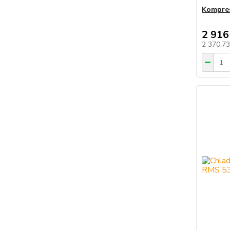
Kompres
2 916
2 370,7