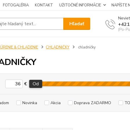
FOTOGALÉRIA
KONTAKT
UŽITOČNÉ INFORMÁCIE
NAPÍŠTE 
Neviet
Hľadať
+421
(Po-Pi
KÚRENIE & CHLADENIE
CHLADNIČKY
chladničky
ADNIČKY
€
Od
adom
Novinka
Akcia
Doprava ZADARMO
TO