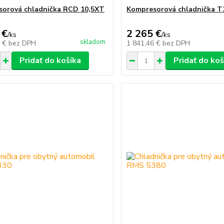
orová chladnička RCD 10,5XT
Kompresorová chladnička T2
 €
2 265 €
/
ks
/
ks
skladom
3 €
bez DPH
1 841,46 €
bez DPH
Pridať do košíka
Pridať do koš