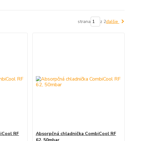
strana
z 2
ďalšie
iCool RF
Absorpčná chladnička CombiCool RF
62, 50mbar