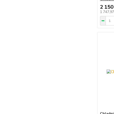
2 150
1 747,9
Chladni