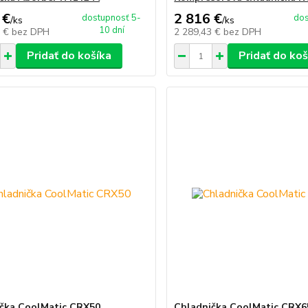
 €
2 816 €
dostupnosť 5-
dos
/
ks
/
ks
10 dní
7 €
bez DPH
2 289,43 €
bez DPH
Pridať do košíka
Pridať do koš
čka CoolMatic CRX50
Chladnička CoolMatic CRX6