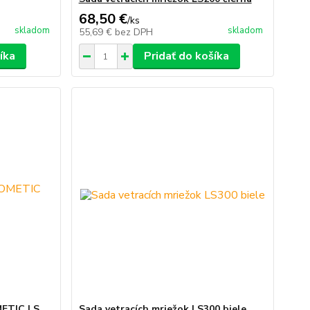
68,50 €
/
ks
skladom
skladom
55,69 €
bez DPH
íka
Pridať do košíka
METIC LS
Sada vetracích mriežok LS300 biele