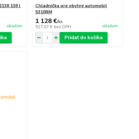
138 138 l
Chladnička pre obytný automobil
5310RM
1 128 €
/
ks
skladom
skladom
917,07 €
bez DPH
íka
Pridať do košíka