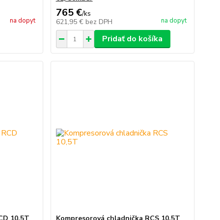
765 €
/
ks
na dopyt
na dopyt
621,95 €
bez DPH
Pridať do košíka
CD 10,5T
Kompresorová chladnička RCS 10,5T