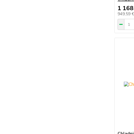
1 168
949,59 
Chladni