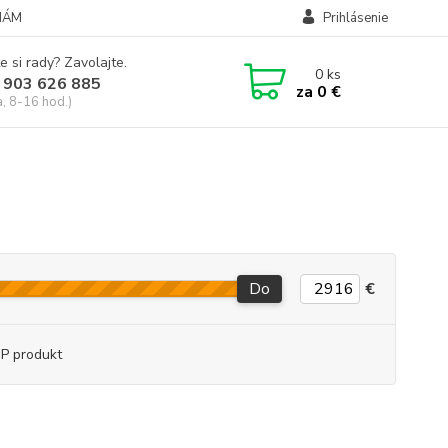
NÁM
Prihlásenie
e si rady? Zavolajte.
0
ks
 903 626 885
za
0 €
a, 8-16 hod.)
Do
€
P produkt