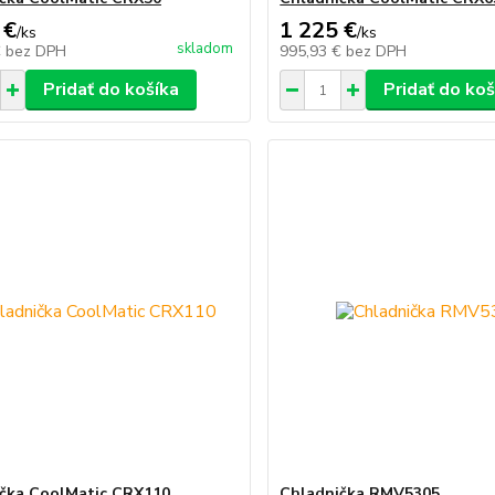
 €
1 225 €
/
ks
/
ks
skladom
€
bez DPH
995,93 €
bez DPH
Pridať do košíka
Pridať do koš
čka CoolMatic CRX110
Chladnička RMV5305