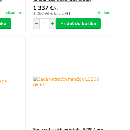
1 337 €
/
ks
skladom
skladom
1 086,99 €
bez DPH
íka
Pridať do košíka
Sada vetracích mriežok LS200 čierna