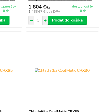
1 804 €
tupnosť 5-
dostupnosť 5-
/
ks
10 dní
10 dní
1 466,67 €
bez DPH
íka
Pridať do košíka
5
Chladnička CoolMatic CRX80