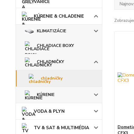
VARIČE
Najnov
KÚRENIE & CHLADENIE
Zobrazuje
KLIMATIZÁCIE
CHLADIACE BOXY
CHLADNIČKY
chladničky
KÚRENIE
VODA & PLYN
Dometic
TV & SAT & MULTIMÉDIA
CFX3