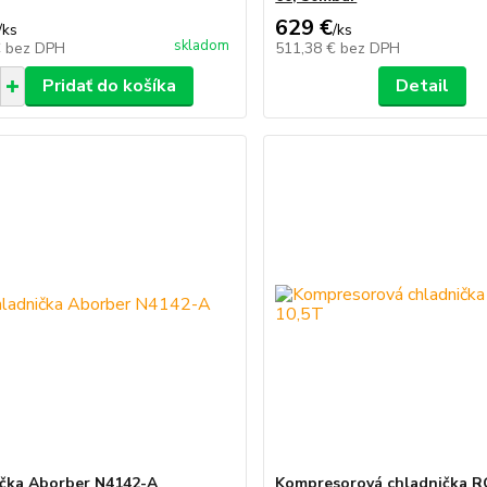
629 €
/
ks
/
ks
skladom
€
bez DPH
511,38 €
bez DPH
Pridať do košíka
Detail
čka Aborber N4142-A
Kompresorová chladnička R