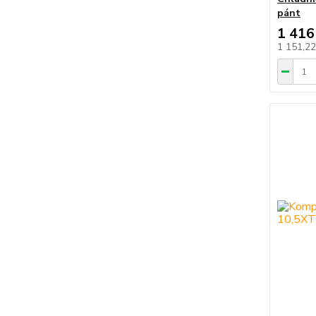
pánt
1 416
1 151,2