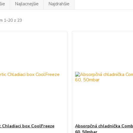
šie
Najlacnejšie
Najdrahšie
m 1-20 z 23
 Chladiaci box CoolFreeze
Absorpčná chladnička Comb
60, 50mbar