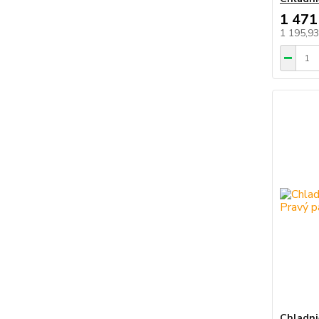
1 471
1 195,9
Chladni