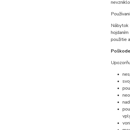
nevzniklo
Používan
Nábytok s
hojdaním 
použitie 
Poškode
Upozorňuj
nes
svo
pou
neo
nad
pou
vpl
von