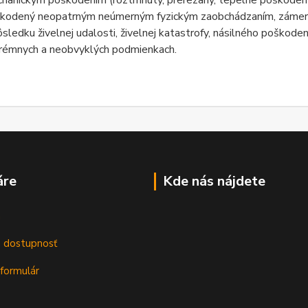
hanickým poškodením (roztrhnutý, prerezaný, tepelne poškoden
kodený neopatrným neúmerným fyzickým zaobchádzaním, zámerný
ôsledku živelnej udalosti, živelnej katastrofy, násilného poško
rémnych a neobvyklých podmienkach.
áre
Kde nás nájdete
m
a dostupnosť
formulár