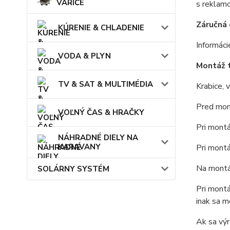
VARIČE
s reklam
Záručná 
KÚRENIE & CHLADENIE
Informáci
VODA & PLYN
Montáž 
TV & SAT & MULTIMÉDIA
Krabice, 
Pred mont
VOĽNÝ ČAS & HRAČKY
Pri mont
NÁHRADNÉ DIELY NA
KARAVANY
Pri montá
Na montáž
SOLÁRNY SYSTÉM
Pri montá
inak sa m
Ak sa výr