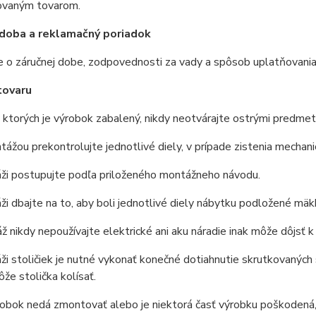
ovaným tovarom.
doba a reklamačný poriadok
e o záručnej dobe, zodpovednosti za vady a spôsob uplatňovania
tovaru
v ktorých je výrobok zabalený, nikdy neotvárajte ostrými predmet
ážou prekontrolujte jednotlivé diely, v prípade zistenia mechani
áži postupujte podľa priloženého montážneho návodu.
ži dbajte na to, aby boli jednotlivé diely nábytku podložené mäkk
 nikdy nepoužívajte elektrické ani aku náradie inak môže dôjsť k 
ži stoličiek je nutné vykonať konečné dotiahnutie skrutkovaných s
ôže stolička kolísať.
obok nedá zmontovať alebo je niektorá časť výrobku poškodená, 