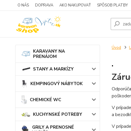
O NÁS
DOPRAVA
AKO NAKUPOVAŤ
SPÔSOB PLATBY
Úvod
KARAVANY NA
PRENÁJOM
.
STANY A MARKÍZY
Záru
KEMPINGOVÝ NÁBYTOK
Odporúčam
poškoden
CHEMICKÉ WC
V prípade
a bezodkl
KUCHYNSKÉ POTREBY
V prípad
GRILY A PRENOSNÉ