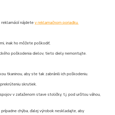
 reklamácií nájdete
v reklamačnom poriadku.
mi, inak ho môžete poškodiť.
ckého poškodenia dielov, tieto diely nemontujte.
ou tkaninou, aby ste tak zabránili ich poškodeniu.
prekrúteniu skrutiek.
pojov v zaťaženom stave stoličky, t.j. pod určitou váhou,
prípadne chýba, ďalej výrobok neskladajte, aby