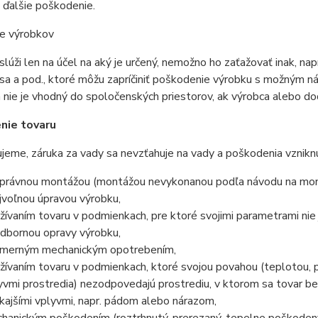
 ďalšie poškodenie.
ie výrobkov
lúži len na účel na aký je určený, nemožno ho zaťažovať inak, n
sa a pod., ktoré môžu zapríčiniť poškodenie výrobku s možným 
a nie je vhodný do spoločenských priestorov, ak výrobca alebo dod
nie tovaru
eme, záruka za vady sa nevzťahuje na vady a poškodenia vznikn
právnou montážou (montážou nevykonanou podľa návodu na mon
jvoľnou úpravou výrobku,
žívaním tovaru v podmienkach, pre ktoré svojimi parametrami nie 
dbornou opravy výrobku,
merným mechanickým opotrebením,
žívaním tovaru v podmienkach, ktoré svojou povahou (teplotou, 
yvmi prostredia) nezodpovedajú prostrediu, v ktorom sa tovar be
kajšími vplyvmi, napr. pádom alebo nárazom,