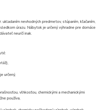
apr. ukladaním nevhodných predmetov, stúpaním, kľačaním,
následkom úrazu. Nábytok je určený výhradne pre domáce
ávateľ neurčí inak.
uté:
táž),
je určený,
prašnosťou, vlhkosťou, chemickými a mechanickými
žne používa,