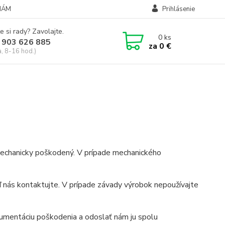
NÁM
Prihlásenie
e si rady? Zavolajte.
0
ks
 903 626 885
za
0 €
a, 8-16 hod.)
e mechanicky poškodený. V prípade mechanického
ď nás kontaktujte. V prípade závady výrobok nepoužívajte
mentáciu poškodenia a odoslať nám ju spolu