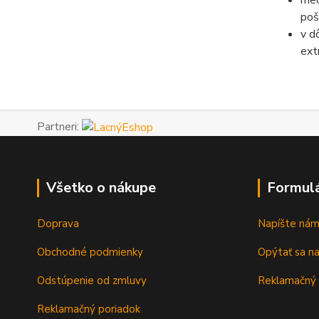
mec
poš
v d
ext
Partneri:
Všetko o nákupe
Formul
Doprava
Napíšte ná
Obchodné podmienky
Opýtať sa n
Odstúpenie od zmluvy
Reklamačný 
Reklamačný poriadok