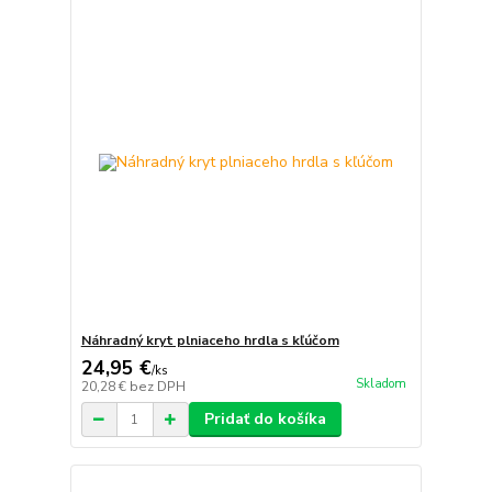
Náhradný kryt plniaceho hrdla s kľúčom
24,95 €
/
ks
Skladom
20,28 €
bez DPH
Pridať do košíka