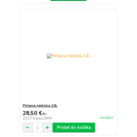
Plniaca nádoba 10L
28,50 €
/
ks
na dopyt
23,17 €
bez DPH
Pridať do košíka