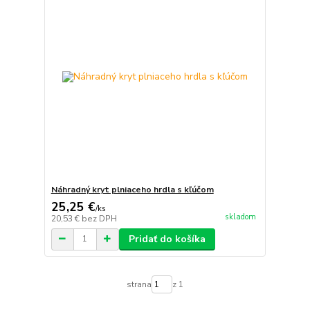
Náhradný kryt plniaceho hrdla s kľúčom
25,25 €
/
ks
skladom
20,53 €
bez DPH
Pridať do košíka
strana
z 1