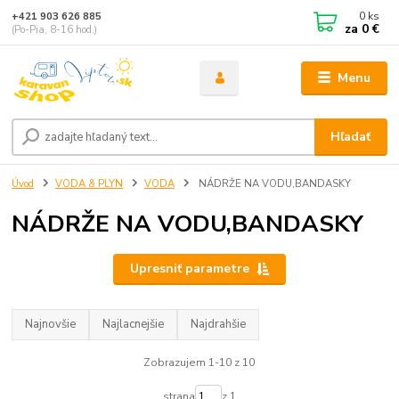
0
ks
+421 903 626 885
za
0 €
(Po-Pia, 8-16 hod.)
Menu
Hľadať
Úvod
VODA & PLYN
VODA
NÁDRŽE NA VODU,BANDASKY
NÁDRŽE NA VODU,BANDASKY
Upresniť parametre
Najnovšie
Najlacnejšie
Najdrahšie
Zobrazujem 1-10 z 10
strana
z 1