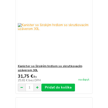
Kanister so širokým hrdlom so skrutkovacím
uzáverom 30L
31,75 €
/
ks
na dopyt
25,81 €
bez DPH
Pridať do košíka