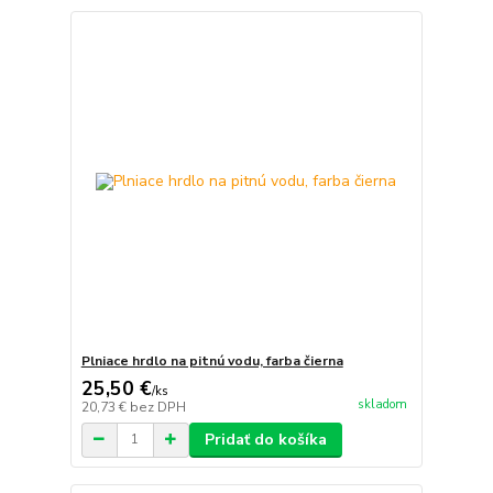
Plniace hrdlo na pitnú vodu, farba čierna
25,50 €
/
ks
skladom
20,73 €
bez DPH
Pridať do košíka