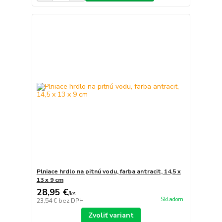
Plniace hrdlo na pitnú vodu, farba antracit, 14,5 x
13 x 9 cm
28,95 €
/
ks
Skladom
23,54 €
bez DPH
Zvoliť variant