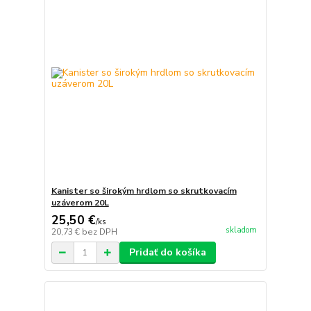
Kanister so širokým hrdlom so skrutkovacím
uzáverom 20L
25,50 €
/
ks
skladom
20,73 €
bez DPH
Pridať do košíka