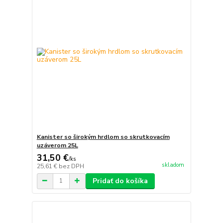
Kanister so širokým hrdlom so skrutkovacím
uzáverom 25L
31,50 €
/
ks
skladom
25,61 €
bez DPH
Pridať do košíka