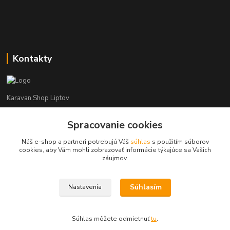
Kontakty
Karavan Shop Liptov
+421 903 626 885
Spracovanie cookies
(Po-Pia, 8-16 hod.)
Náš e-shop a partneri potrebujú Váš
súhlas
s použitím súborov
cookies, aby Vám mohli zobrazovať informácie týkajúce sa Vašich
info@karavanshopliptov.sk
záujmov.
Súhlasím
Nastavenia
Súhlas môžete odmietnuť
tu
.
Vytvorené na
Eshop-rychlo.sk