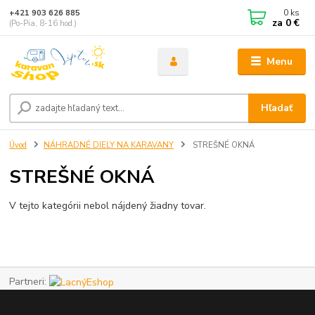
0
ks
+421 903 626 885
za
0 €
(Po-Pia, 8-16 hod.)
Menu
Hľadať
Úvod
NÁHRADNÉ DIELY NA KARAVANY
STREŠNÉ OKNÁ
STREŠNÉ OKNÁ
V tejto kategórii nebol nájdený žiadny tovar.
Partneri: