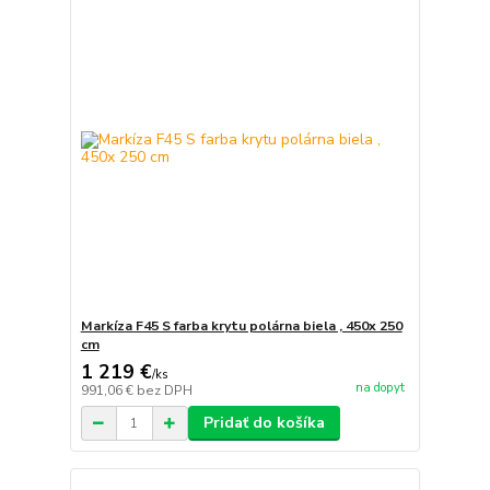
Markíza F45 S farba krytu polárna biela , 450x 250
cm
1 219 €
/
ks
na dopyt
991,06 €
bez DPH
Pridať do košíka