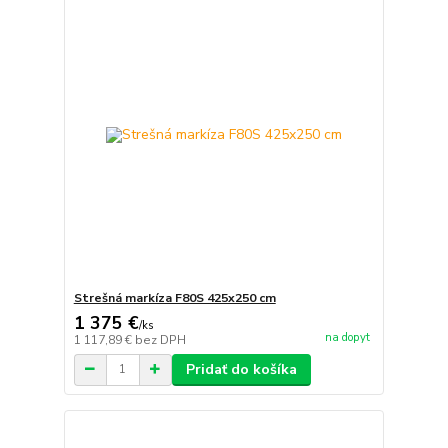
Strešná markíza F80S 425x250 cm
1 375 €
/
ks
na dopyt
1 117,89 €
bez DPH
Pridať do košíka