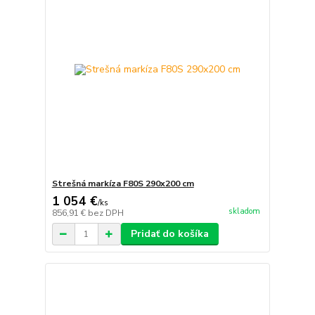
Strešná markíza F80S 290x200 cm
1 054 €
/
ks
skladom
856,91 €
bez DPH
Pridať do košíka