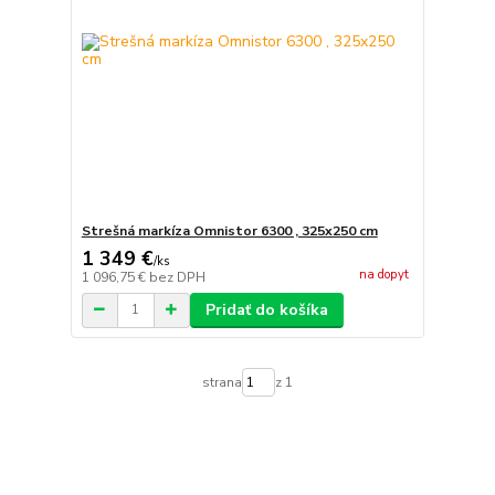
Strešná markíza Omnistor 6300 , 325x250 cm
1 349 €
/
ks
na dopyt
1 096,75 €
bez DPH
Pridať do košíka
strana
z 1