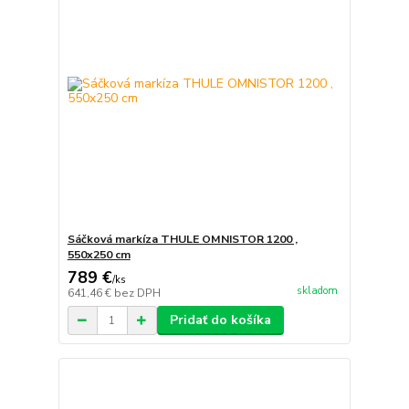
Sáčková markíza THULE OMNISTOR 1200 ,
550x250 cm
789 €
/
ks
skladom
641,46 €
bez DPH
Pridať do košíka