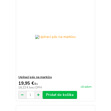
Upínací pás na markízu
19,95 €
/
ks
skladom
16,22 €
bez DPH
Pridať do košíka