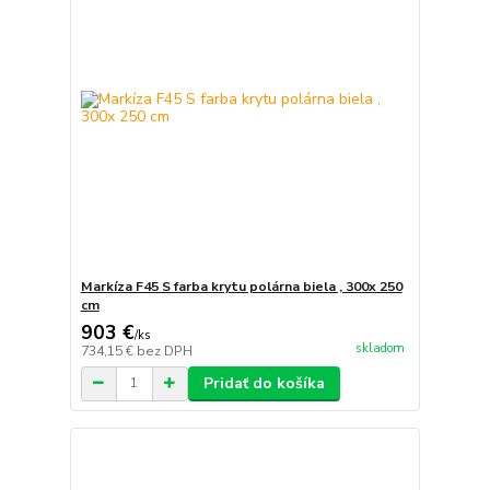
Markíza F45 S farba krytu polárna biela , 300x 250
cm
903 €
/
ks
skladom
734,15 €
bez DPH
Pridať do košíka