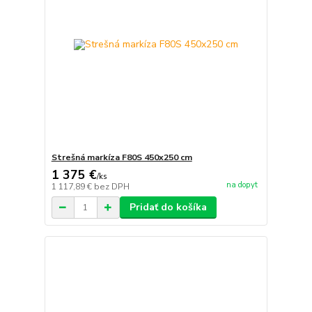
Strešná markíza F80S 450x250 cm
1 375 €
/
ks
na dopyt
1 117,89 €
bez DPH
Pridať do košíka