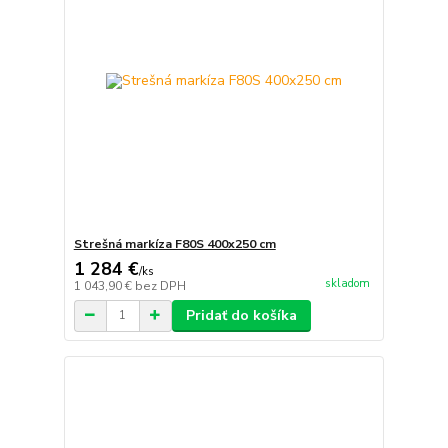
Strešná markíza F80S 400x250 cm
1 284 €
/
ks
skladom
1 043,90 €
bez DPH
Pridať do košíka