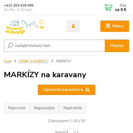
0
ks
+421 903 626 885
za
0 €
(Po-Pia, 8-16 hod.)
Menu
Hľadať
Úvod
STANY A MARKÍZY
MARKÍZY
MARKÍZY na karavany
Upresniť parametre
Najnovšie
Najlacnejšie
Najdrahšie
Zobrazujem 1-16 z 16
strana
z 1