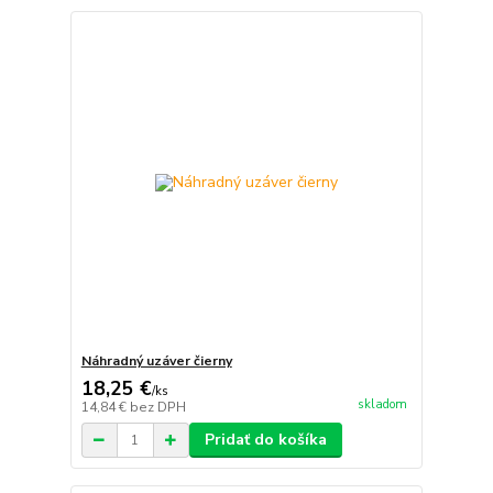
Náhradný uzáver čierny
18,25 €
/
ks
skladom
14,84 €
bez DPH
Pridať do košíka