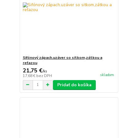
Sifónový zápach.uzáver so sitkom,zátkou a
reťazou
21,75 €
/
ks
skladom
17,68 €
bez DPH
Pridať do košíka