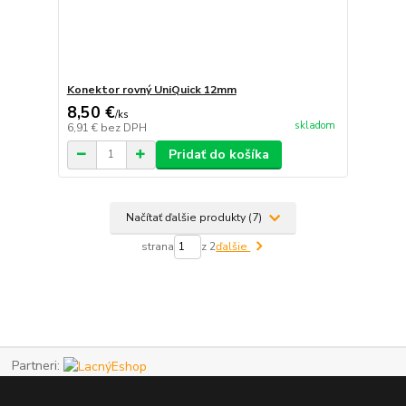
Konektor rovný UniQuick 12mm
8,50 €
/
ks
skladom
6,91 €
bez DPH
Pridať do košíka
Načítať ďalšie produkty (7)
strana
z 2
ďalšie
Partneri: