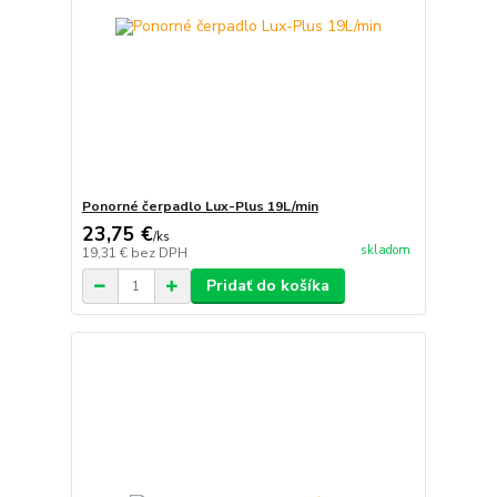
Ponorné čerpadlo Lux-Plus 19L/min
23,75 €
/
ks
skladom
19,31 €
bez DPH
Pridať do košíka