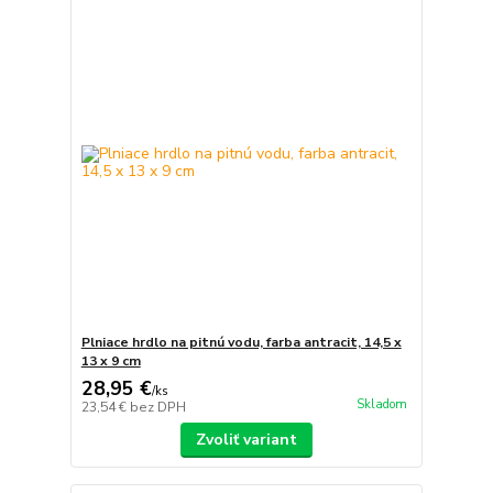
Plniace hrdlo na pitnú vodu, farba antracit, 14,5 x
13 x 9 cm
28,95 €
/
ks
Skladom
23,54 €
bez DPH
Zvoliť variant