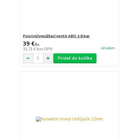
Poistný/vypúšťací ventil ABO 2,8 bar
39 €
/
ks
skladom
31,71 €
bez DPH
Pridať do košíka