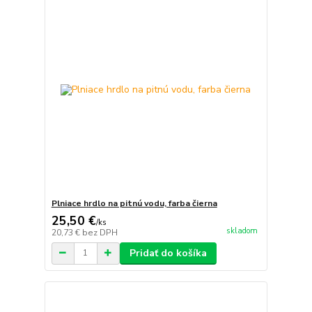
Plniace hrdlo na pitnú vodu, farba čierna
25,50 €
/
ks
skladom
20,73 €
bez DPH
Pridať do košíka