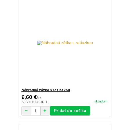
Náhradná zátka s retiazkou
6,60 €
/
ks
skladom
5,37 €
bez DPH
Pridať do košíka