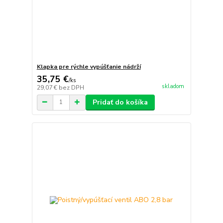
Klapka pre rýchle vypúšťanie nádrží
35,75 €
/
ks
skladom
29,07 €
bez DPH
Pridať do košíka