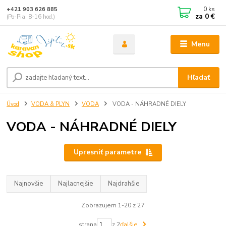
0
ks
+421 903 626 885
za
0 €
(Po-Pia, 8-16 hod.)
Menu
Hľadať
Úvod
VODA & PLYN
VODA
VODA - NÁHRADNÉ DIELY
VODA - NÁHRADNÉ DIELY
Upresniť parametre
Najnovšie
Najlacnejšie
Najdrahšie
Zobrazujem 1-20 z 27
strana
z 2
ďalšie