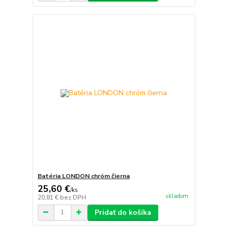
Batéria LONDON chróm čierna
25,60 €
/
ks
skladom
20,81 €
bez DPH
Pridať do košíka