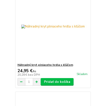
Náhradný kryt plniaceho hrdla s kľúčom
24,95 €
/
ks
Skladom
20,28 €
bez DPH
Pridať do košíka