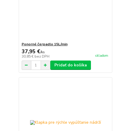
Ponorné čerpadlo 15L/min
37,95 €
/
ks
skladom
30,85 €
bez DPH
Pridať do košíka