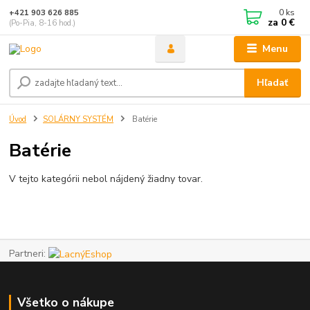
0
ks
+421 903 626 885
za
0 €
(Po-Pia, 8-16 hod.)
Menu
Hľadať
Úvod
SOLÁRNY SYSTÉM
Batérie
Batérie
V tejto kategórii nebol nájdený žiadny tovar.
Partneri:
Všetko o nákupe