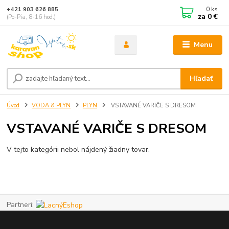
0
ks
+421 903 626 885
za
0 €
(Po-Pia, 8-16 hod.)
Menu
Hľadať
Úvod
VODA & PLYN
PLYN
VSTAVANÉ VARIČE S DRESOM
VSTAVANÉ VARIČE S DRESOM
V tejto kategórii nebol nájdený žiadny tovar.
Partneri: