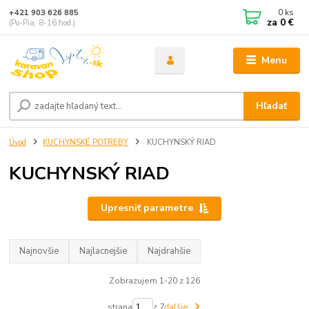
0
ks
+421 903 626 885
za
0 €
(Po-Pia, 8-16 hod.)
Menu
Hľadať
Úvod
KUCHYNSKÉ POTREBY
KUCHYNSKÝ RIAD
KUCHYNSKÝ RIAD
Upresniť parametre
Najnovšie
Najlacnejšie
Najdrahšie
Zobrazujem 1-20 z 126
strana
z 7
ďalšie