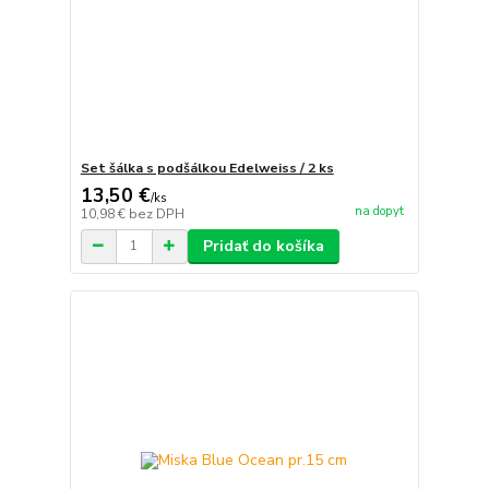
Set šálka s podšálkou Edelweiss / 2 ks
13,50 €
/
ks
na dopyt
10,98 €
bez DPH
Pridať do košíka