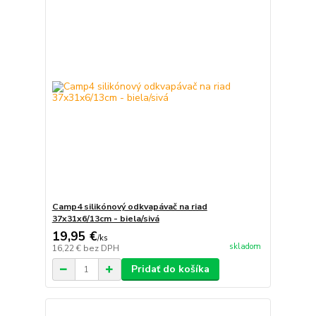
Camp4 silikónový odkvapávač na riad
37x31x6/13cm - biela/sivá
19,95 €
/
ks
skladom
16,22 €
bez DPH
Pridať do košíka