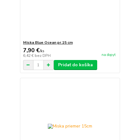
Miska Blue Ocean pr.15 cm
7,90 €
/
ks
na dopyt
6,42 €
bez DPH
Pridať do košíka