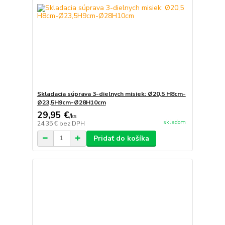
Skladacia súprava 3-dielnych misiek: Ø20,5 H8cm-
Ø23,5H9cm-Ø28H10cm
29,95 €
/
ks
skladom
24,35 €
bez DPH
Pridať do košíka