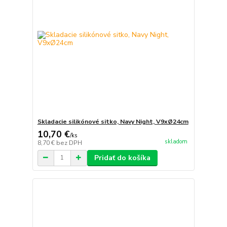
Skladacie silikónové sitko, Navy Night, V9xØ24cm
10,70 €
/
ks
skladom
8,70 €
bez DPH
Pridať do košíka