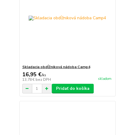
Skladacia obdĺžniková nádoba Camp4
16,95 €
/
ks
skladom
13,78 €
bez DPH
Pridať do košíka