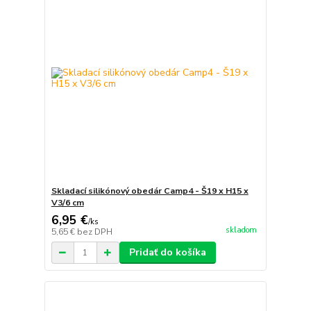
Skladací silikónový obedár Camp4 - Š19 x H15 x
V3/6 cm
6,95 €
/
ks
skladom
5,65 €
bez DPH
Pridať do košíka