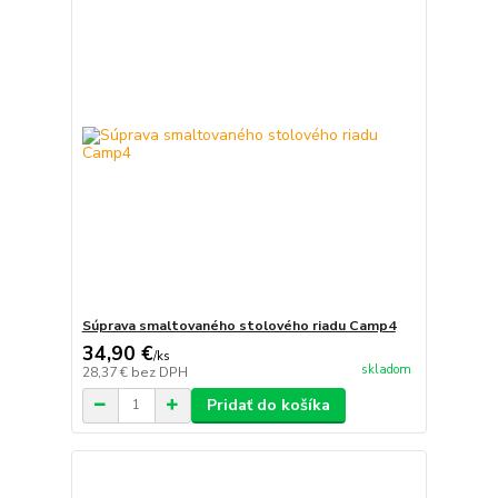
Súprava smaltovaného stolového riadu Camp4
34,90 €
/
ks
skladom
28,37 €
bez DPH
Pridať do košíka