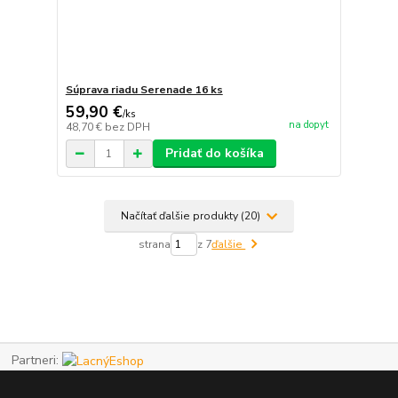
Súprava riadu Serenade 16 ks
59,90 €
/
ks
na dopyt
48,70 €
bez DPH
Pridať do košíka
Načítať ďalšie produkty (20)
strana
z 7
ďalšie
Partneri: