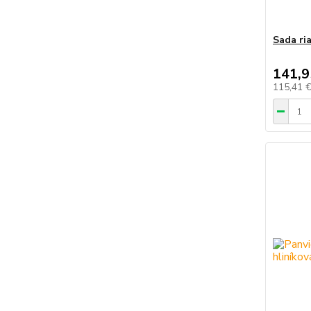
Sada ri
141,9
115,41 