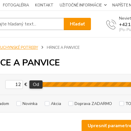
FOTOGALÉRIA
KONTAKT
UŽITOČNÉ INFORMÁCIE
NAPÍŠTE 
Neviet
Hľadať
+421
(Po-Pi
KUCHYNSKÉ POTREBY
HRNCE A PANVICE
CE A PANVICE
€
Od
adom
Novinka
Akcia
Doprava ZADARMO
TO
Upresniť parametr