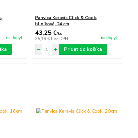
k,
Panvica Keravis Click & Cook,
hliníková, 24 cm
43,25 €
/
ks
na dopyt
na dopyt
35,16 €
bez DPH
íka
Pridať do košíka