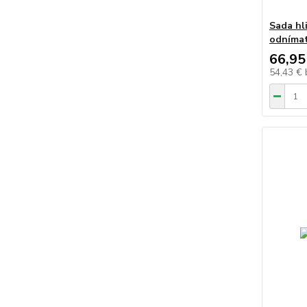
Sada hl
odnímat
66,95
54,43 €