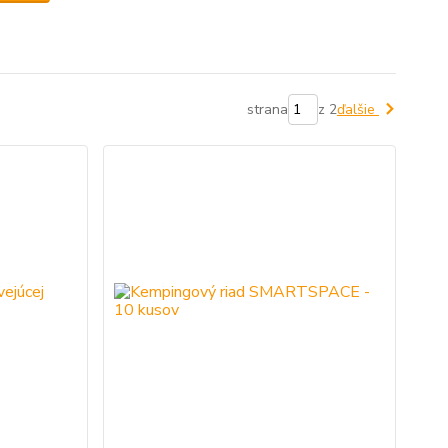
strana
z 2
ďalšie