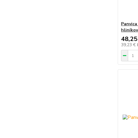
Panvica
hliníkov
48,25
39,23 €