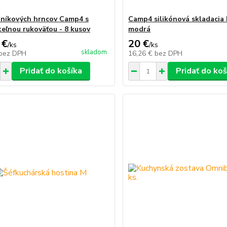
iníkových hrncov Camp4 s
Camp4 silikónová skladacia 
eľnou rukoväťou - 8 kusov
modrá
 €
20 €
/
ks
/
ks
skladom
bez DPH
16,26 €
bez DPH
Pridať do košíka
Pridať do koš