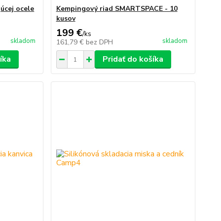
úcej ocele
Kempingový riad SMARTSPACE - 10
kusov
199 €
/
ks
skladom
skladom
161,79 €
bez DPH
íka
Pridať do košíka