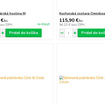
árská hostina M
Kuchynská zostava Omnibox
 €
115,90 €
/
ks
/
ks
na dopyt
bez DPH
94,23 €
bez DPH
Pridať do košíka
Pridať do koš