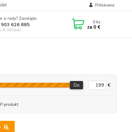
NÁM
Prihlásenie
e si rady? Zavolajte.
0
ks
 903 626 885
za
0 €
a, 8-16 hod.)
Do
€
P produkt
e