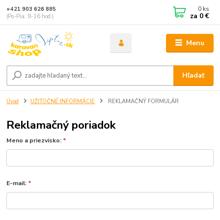
0
ks
+421 903 626 885
za
0 €
(Po-Pia, 8-16 hod.)
Menu
Hľadať
Úvod
UŽITOČNÉ INFORMÁCIE
REKLAMAČNÝ FORMULÁR
Reklamačný poriadok
Meno a priezvisko:
*
E-mail:
*