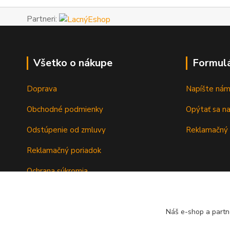
Partneri:
Všetko o nákupe
Formul
Doprava
Napíšte ná
Obchodné podmienky
Opýtať sa n
Odstúpenie od zmluvy
Reklamačný 
Reklamačný poriadok
Ochrana súkromia
Záručné podmienky
Náš e-shop a partn