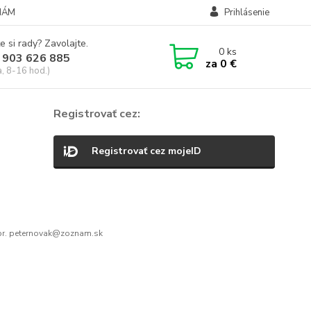
NÁM
Prihlásenie
e si rady? Zavolajte.
0
ks
 903 626 885
za
0 €
a, 8-16 hod.)
Registrovať cez:
Registrovať cez mojeID
r. peternovak@zoznam.sk