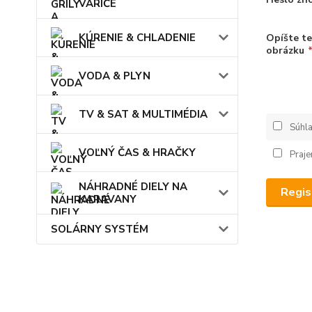
VARIČE
KÚRENIE & CHLADENIE
Opíšte t
obrázku
VODA & PLYN
TV & SAT & MULTIMÉDIA
Súhl
VOĽNÝ ČAS & HRAČKY
Praje
NÁHRADNÉ DIELY NA
Regis
KARAVANY
SOLÁRNY SYSTÉM