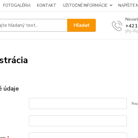
FOTOGALÉRIA
KONTAKT
UŽITOČNÉ INFORMÁCIE
NAPÍŠTE 
Neviet
Hľadať
+421
(Po-Pi
strácia
 údaje
Nap
ovu
*