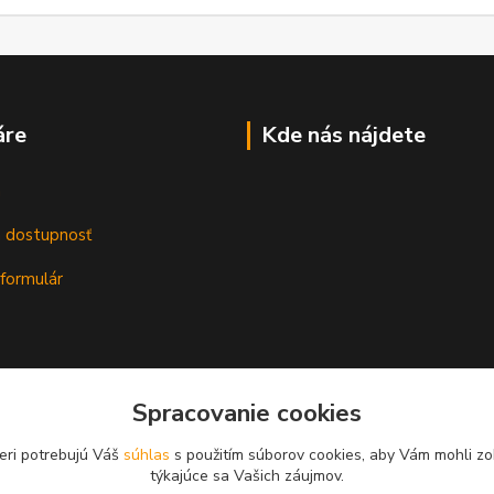
áre
Kde nás nájdete
m
a dostupnosť
formulár
Spracovanie cookies
eri potrebujú Váš
súhlas
s použitím súborov cookies, aby Vám mohli zo
týkajúce sa Vašich záujmov.