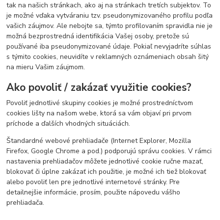
tak na našich stránkach, ako aj na stránkach tretích subjektov. To
je možné vďaka vytváraniu tzv. pseudonymizovaného profilu podľa
vašich záujmov. Ale nebojte sa, týmto profilovaním spravidla nie je
možná bezprostredná identifikácia Vašej osoby, pretože sú
používané iba pseudonymizované údaje. Pokiaľ nevyjadríte súhlas
s týmito cookies, neuvidíte v reklamných oznámeniach obsah šitý
na mieru Vašim záujmom.
Ako povoliť / zakázať využitie cookies?
Povoliť jednotlivé skupiny cookies je možné prostredníctvom
cookies lišty na našom webe, ktorá sa vám objaví pri prvom
príchode a ďalších vhodných situáciách.
Štandardné webové prehliadače (Internet Explorer, Mozilla
Firefox, Google Chrome a pod.) podporujú správu cookies. V rámci
nastavenia prehliadačov môžete jednotlivé cookie ručne mazať,
blokovať či úplne zakázať ich použitie, je možné ich tiež blokovať
alebo povoliť len pre jednotlivé internetové stránky. Pre
detailnejšie informácie, prosím, použite nápovedu vášho
prehliadača.