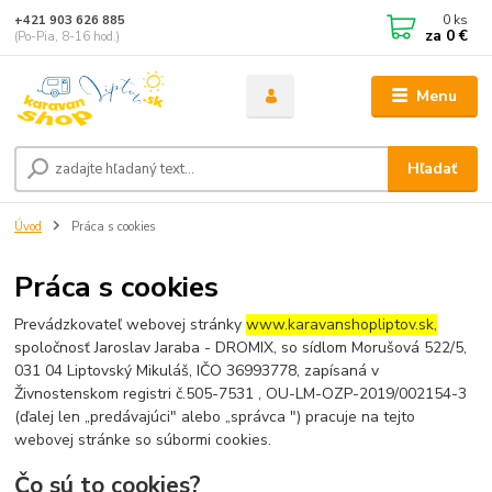
0
ks
+421 903 626 885
za
0 €
(Po-Pia, 8-16 hod.)
Menu
Hľadať
Úvod
Práca s cookies
Práca s cookies
Prevádzkovateľ webovej stránky
www.karavanshopliptov.sk,
spoločnosť Jaroslav Jaraba - DROMIX, so sídlom Morušová 522/5,
031 04 Liptovský Mikuláš, IČO 36993778, zapísaná v
Živnostenskom registri č.505-7531 , OU-LM-OZP-2019/002154-3
(ďalej len „predávajúci" alebo „správca ") pracuje na tejto
webovej stránke so súbormi cookies.
Čo sú to cookies?