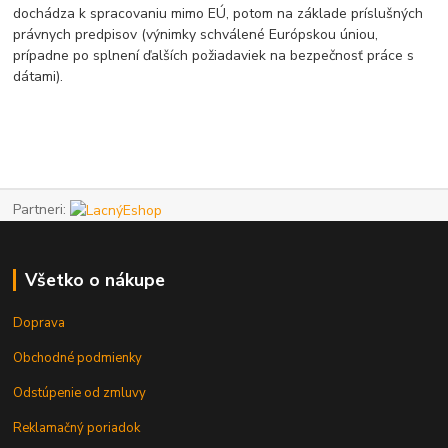
dochádza k spracovaniu mimo EÚ, potom na základe príslušných
právnych predpisov (výnimky schválené Európskou úniou,
prípadne po splnení ďalších požiadaviek na bezpečnosť práce s
dátami).
Partneri:
Všetko o nákupe
Doprava
Obchodné podmienky
Odstúpenie od zmluvy
Reklamačný poriadok