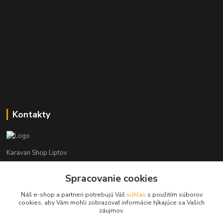
Kontakty
Karavan Shop Liptov
Spracovanie cookies
+421 903 626 885
(Po-Pia, 8-16 hod.)
Náš e-shop a partneri potrebujú Váš
súhlas
s použitím súborov
cookies, aby Vám mohli zobrazovať informácie týkajúce sa Vašich
info@karavanshopliptov.sk
záujmov.