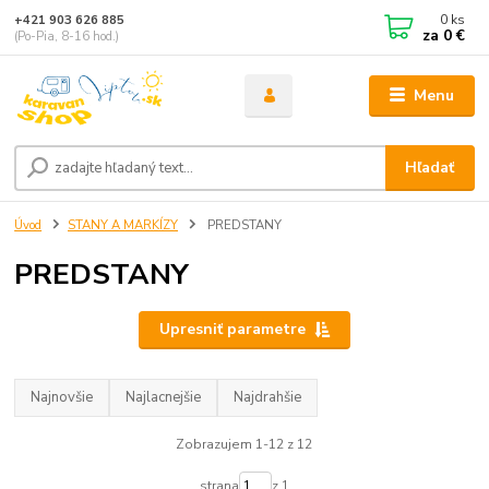
0
ks
+421 903 626 885
za
0 €
(Po-Pia, 8-16 hod.)
Menu
Hľadať
Úvod
STANY A MARKÍZY
PREDSTANY
PREDSTANY
Upresniť parametre
Najnovšie
Najlacnejšie
Najdrahšie
Zobrazujem 1-12 z 12
strana
z 1