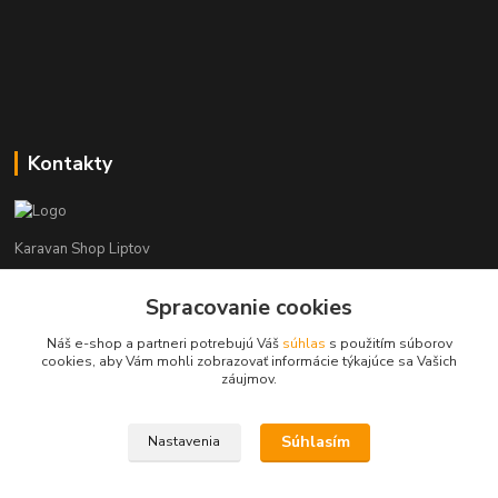
Kontakty
Karavan Shop Liptov
+421 903 626 885
Spracovanie cookies
(Po-Pia, 8-16 hod.)
Náš e-shop a partneri potrebujú Váš
súhlas
s použitím súborov
cookies, aby Vám mohli zobrazovať informácie týkajúce sa Vašich
info@karavanshopliptov.sk
záujmov.
Súhlasím
Nastavenia