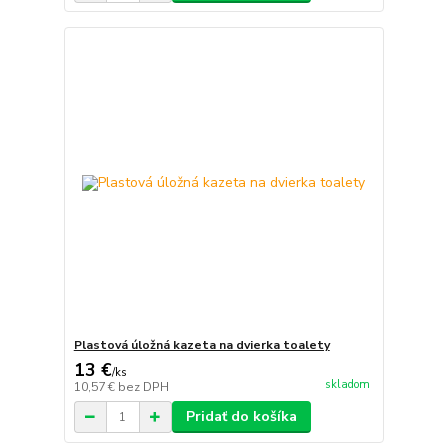
Plastová úložná kazeta na dvierka toalety
13 €
/
ks
skladom
10,57 €
bez DPH
Pridať do košíka