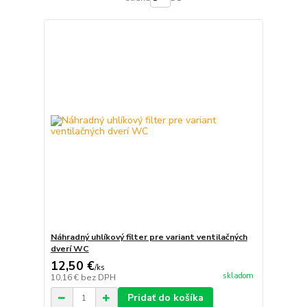
Náhradný uhlíkový filter pre variant ventilačných
dverí WC
12,50 €
/
ks
skladom
10,16 €
bez DPH
Pridať do košíka