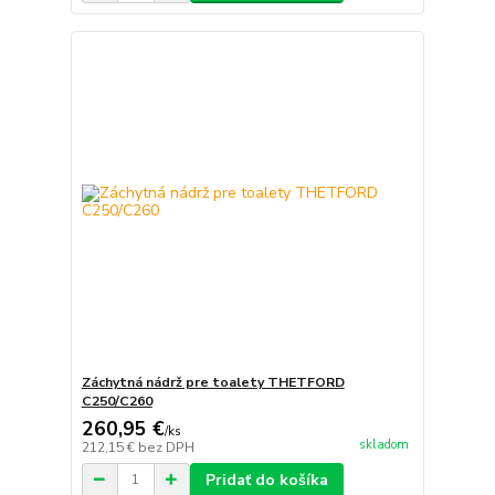
Záchytná nádrž pre toalety THETFORD
C250/C260
260,95 €
/
ks
skladom
212,15 €
bez DPH
Pridať do košíka