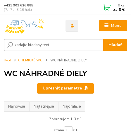
0
ks
+421 903 626 885
za
0 €
(Po-Pia, 8-16 hod.)
Menu
Hľadať
Úvod
CHEMICKÉ WC
WC NÁHRADNÉ DIELY
WC NÁHRADNÉ DIELY
Upresniť parametre
Najnovšie
Najlacnejšie
Najdrahšie
Zobrazujem 1-3 z 3
strana
z 1