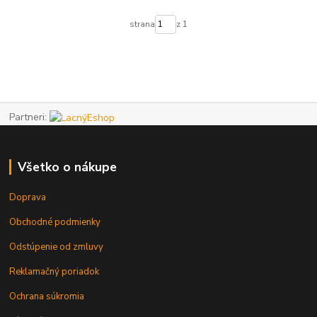
strana
z 1
Partneri:
Všetko o nákupe
Doprava
Obchodné podmienky
Odstúpenie od zmluvy
Reklamačný poriadok
Ochrana súkromia