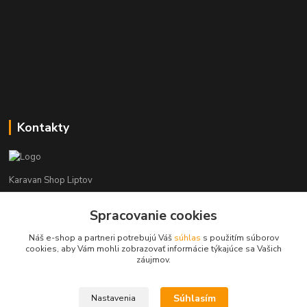
Kontakty
Karavan Shop Liptov
Spracovanie cookies
+421 903 626 885
(Po-Pia, 8-16 hod.)
Náš e-shop a partneri potrebujú Váš
súhlas
s použitím súborov
cookies, aby Vám mohli zobrazovať informácie týkajúce sa Vašich
info@karavanshopliptov.sk
záujmov.
Súhlasím
Nastavenia