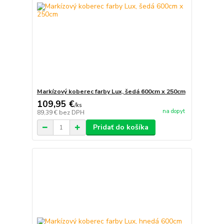
Markízový koberec farby Lux, šedá 600cm x 250cm
109,95 €
/
ks
na dopyt
89,39 €
bez DPH
Pridať do košíka