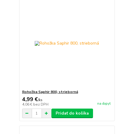
Rohožka Saphir 800, strieborná
4,99 €
/
ks
na dopyt
4,06 €
bez DPH
Pridať do košíka