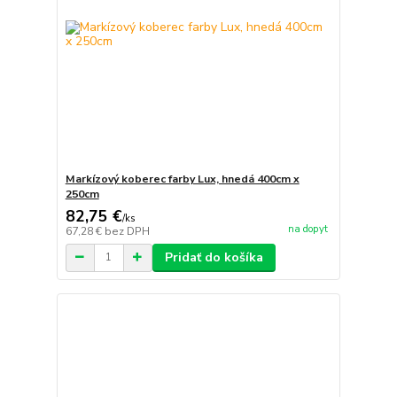
Markízový koberec farby Lux, hnedá 400cm x
250cm
82,75 €
/
ks
na dopyt
67,28 €
bez DPH
Pridať do košíka