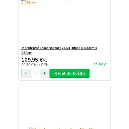
Markízový koberec farby Lux, hnedá 600cm x
250cm
109,95 €
/
ks
na dopyt
89,39 €
bez DPH
Pridať do košíka