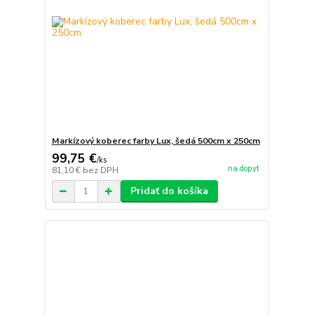
Markízový koberec farby Lux, šedá 500cm x 250cm
99,75 €
/
ks
na dopyt
81,10 €
bez DPH
Pridať do košíka