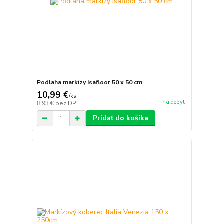
Podlaha markízy Isafloor 50 x 50 cm
10,99 €
/
ks
na dopyt
8,93 €
bez DPH
Pridať do košíka