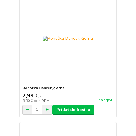
Rohožka Dancer, čierna
7,99 €
/
ks
na dopyt
6,50 €
bez DPH
Pridať do košíka