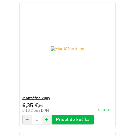
Montážne klipy
6,35 €
/
ks
skladom
5,16 €
bez DPH
Pridať do košíka