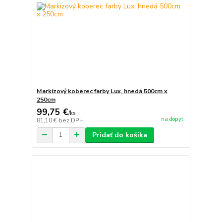
Markízový koberec farby Lux, hnedá 500cm x
250cm
99,75 €
/
ks
na dopyt
81,10 €
bez DPH
Pridať do košíka