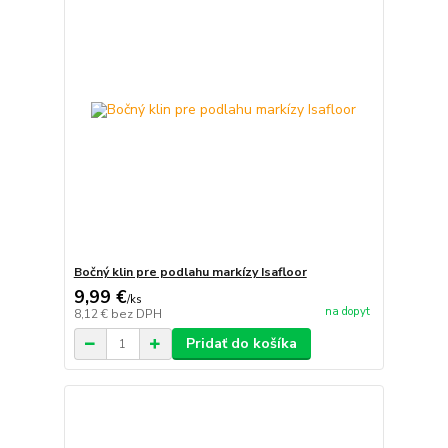
Bočný klin pre podlahu markízy Isafloor
9,99 €
/
ks
na dopyt
8,12 €
bez DPH
Pridať do košíka