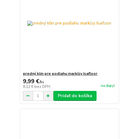
predný klin pre podlahu markízy Isafloor
9,99 €
/
ks
na dopyt
8,12 €
bez DPH
Pridať do košíka