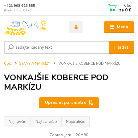
0
ks
+421 903 626 885
za
0 €
(Po-Pia, 8-16 hod.)
Menu
Hľadať
Úvod
STANY A MARKÍZY
VONKAJŠIE KOBERCE POD MARKÍZU
VONKAJŠIE KOBERCE POD
MARKÍZU
Upresniť parametre
Najnovšie
Najlacnejšie
Najdrahšie
Zobrazujem 1-20 z 90