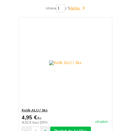
strana
z 5
ďalšie
Kolík ALU / 3ks
4,95 €
/
ks
skladom
4,02 €
bez DPH