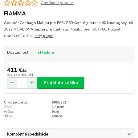
Ohodnotiť produkt
FIAMMA
Adaptér Carthago Malibu pre F65 / F80 Katalóg: strana 40 katalógový rok
2022 MOVERA Adaptér pre Carthago Malibu pre F65 / F80. Rozsah
dodávky:1 držiak
celý popis
Dostupnosť
skladom
411 €
/
ks
334,15 €
bez DPH
Pridať do košíka
Číslo produktu:
9955921
šírka:
17,6cm
výška:
9cm
dĺžka:
490cm
Kompletné špecifikácie