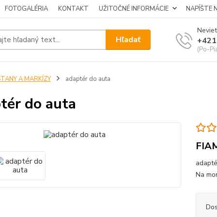
FOTOGALÉRIA
KONTAKT
UŽITOČNÉ INFORMÁCIE
NAPÍŠTE 
Neviet
Hľadať
+421
(Po-Pi
STANY A MARKÍZY
adaptér do auta
tér do auta
FIA
adapté
Na mon
Dos