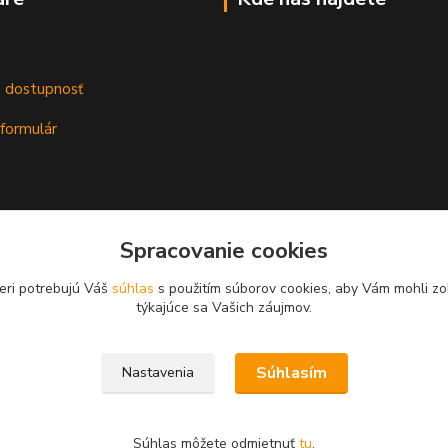
m
a dostupnosť
formulár
Spracovanie cookies
eri potrebujú Váš
súhlas
s použitím súborov cookies, aby Vám mohli zo
týkajúce sa Vašich záujmov.
Súhlasím
Nastavenia
Súhlas môžete odmietnuť
tu
.