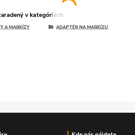
zaradený v kategóriách
Y A MARKÍZY
ADAPTÉR NA MARKÍZU
áre
Kde nás nájdete