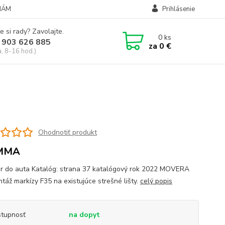
NÁM
Prihlásenie
e si rady? Zavolajte.
0
ks
 903 626 885
za
0 €
a, 8-16 hod.)
Ohodnotiť produkt
MMA
r do auta Katalóg: strana 37 katalógový rok 2022 MOVERA
táž markízy F35 na existujúce strešné lišty.
celý popis
tupnosť
na dopyt