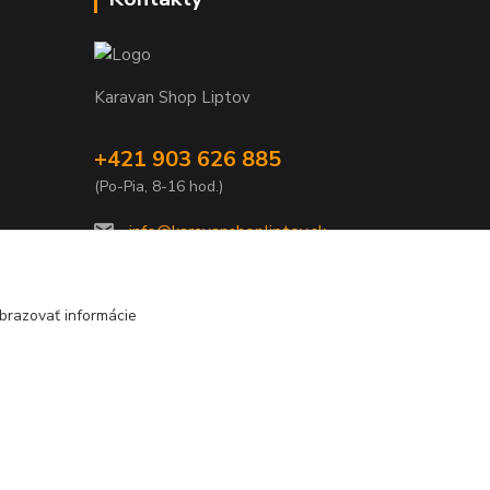
Karavan Shop Liptov
+421 903 626 885
(Po-Pia, 8-16 hod.)
info@karavanshopliptov.sk
brazovať informácie
Vytvorené na
Eshop-rychlo.sk