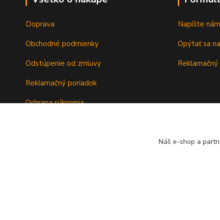
Doprava
Napíšte ná
Obchodné podmienky
Opýtať sa n
Odstúpenie od zmluvy
Reklamačný 
Reklamačný poriadok
Ochrana súkromia
Záručné podmienky
Náš e-shop a partn