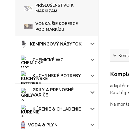
PRÍSLUŠENSTVO K
MARKÍZAM
VONKAJŠIE KOBERCE
POD MARKÍZU
KEMPINGOVÝ NÁBYTOK
Kompl
CHEMICKÉ WC
Komple
KUCHYNSKÉ POTREBY
adaptér 
GRILY A PRENOSNÉ
Katalóg:
VARIČE
Na montáž
KÚRENIE & CHLADENIE
VODA & PLYN