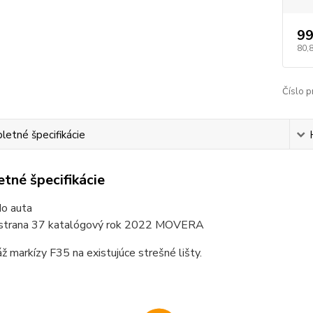
99
80,
Číslo p
etné špecifikácie
tné špecifikácie
do auta
 strana 37 katalógový rok 2022 MOVERA
 markízy F35 na existujúce strešné lišty.