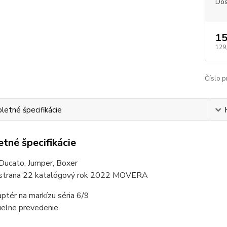
Dos
15
129
Číslo p
etné špecifikácie
tné špecifikácie
Ducato, Jumper, Boxer
 strana 22 katalógový rok 2022 MOVERA
ptér na markízu séria 6/9
ielne prevedenie