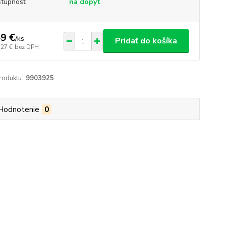
tupnosť
na dopyt
9 €
/
ks
Pridať do košíka
,27 €
bez DPH
roduktu:
9903925
Hodnotenie
0