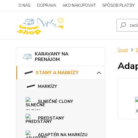
O NÁS
DOPRAVA
AKO NAKUPOVAŤ
SPÔSOB PLATBY
Úvod
KARAVANY NA
PRENÁJOM
Adap
STANY A MARKÍZY
MARKÍZY
SLNEČNÉ CLONY
PREDSTANY
ADAPTÉR NA MARKÍZU