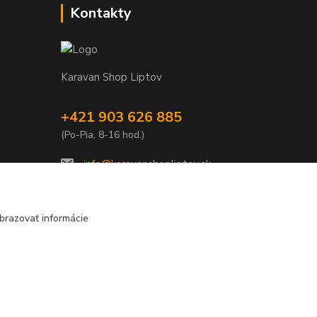
Kontakty
Karavan Shop Liptov
+421 903 626 885
(Po-Pia, 8-16 hod.)
info@karavanshopliptov.sk
brazovať informácie