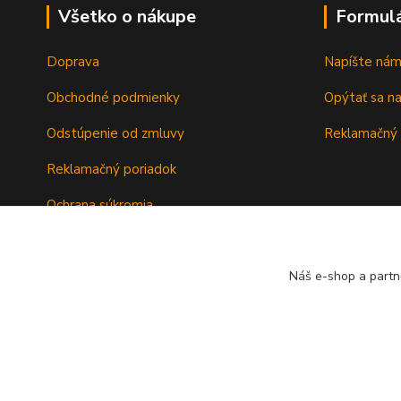
Všetko o nákupe
Formul
Doprava
Napíšte ná
Obchodné podmienky
Opýtať sa n
Odstúpenie od zmluvy
Reklamačný 
Reklamačný poriadok
Ochrana súkromia
Záručné podmienky
Náš e-shop a partn