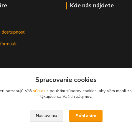
áre
Kde nás nájdete
m
a dostupnosť
formulár
Spracovanie cookies
eri potrebujú Váš
súhlas
s použitím súborov cookies, aby Vám mohli zo
týkajúce sa Vašich záujmov.
Súhlasím
Nastavenia