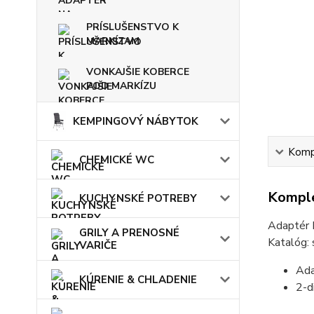
PRÍSLUŠENSTVO K
MARKÍZAM
VONKAJŠIE KOBERCE
POD MARKÍZU
KEMPINGOVÝ NÁBYTOK
Kompl
CHEMICKÉ WC
Komple
KUCHYNSKÉ POTREBY
Adaptér 
GRILY A PRENOSNÉ
Katalóg:
VARIČE
Ada
KÚRENIE & CHLADENIE
2-d