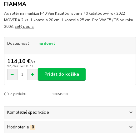
FIAMMA
Adaptér na markízu F40 Van Katalóg: strana 40 katalógový rok 2022
MOVERA 2 ks: 1 konzola 20 cm, 1 konzola 25 cm. Pre VW T5 / T6 od roku
2003.
celý popis
Dostupnosť
na dopyt
114,10 €
/
ks
92,76 €
bez DPH
Pridať do košíka
Číslo produktu:
9924539
Kompletné špecifikácie
Hodnotenie
0