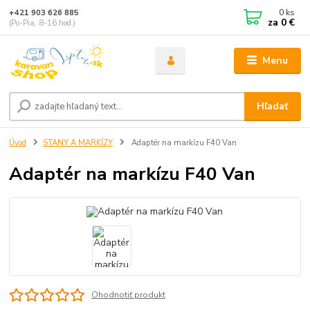
0
ks
+421 903 626 885
za
0 €
(Po-Pia, 8-16 hod.)
Menu
Hľadať
Úvod
STANY A MARKÍZY
Adaptér na markízu F40 Van
Adaptér na markízu F40 Van
Ohodnotiť produkt