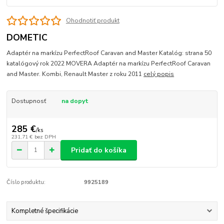
Ohodnotiť produkt
DOMETIC
Adaptér na markízu PerfectRoof Caravan and Master Katalóg: strana 50
katalógový rok 2022 MOVERA Adaptér na markízu PerfectRoof Caravan
and Master. Kombi, Renault Master z roku 2011
celý popis
Dostupnosť
na dopyt
285 €
/
ks
231,71 €
bez DPH
Pridať do košíka
Číslo produktu:
9925189
Kompletné špecifikácie