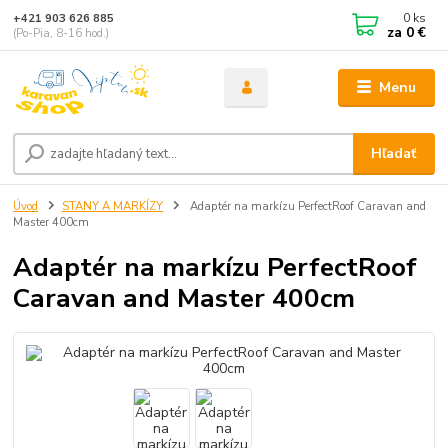
0
ks
+421 903 626 885
za
0 €
(Po-Pia, 8-16 hod.)
Menu
Hľadať
Úvod
STANY A MARKÍZY
Adaptér na markízu PerfectRoof Caravan and
Master 400cm
Adaptér na markízu PerfectRoof
Caravan and Master 400cm