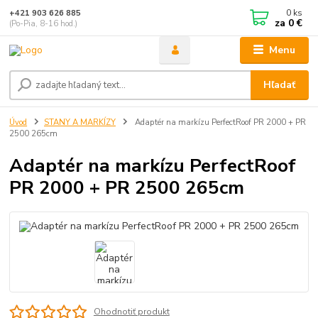
0
ks
+421 903 626 885
za
0 €
(Po-Pia, 8-16 hod.)
Menu
Hľadať
Úvod
STANY A MARKÍZY
Adaptér na markízu PerfectRoof PR 2000 + PR
2500 265cm
Adaptér na markízu PerfectRoof
PR 2000 + PR 2500 265cm
Ohodnotiť produkt