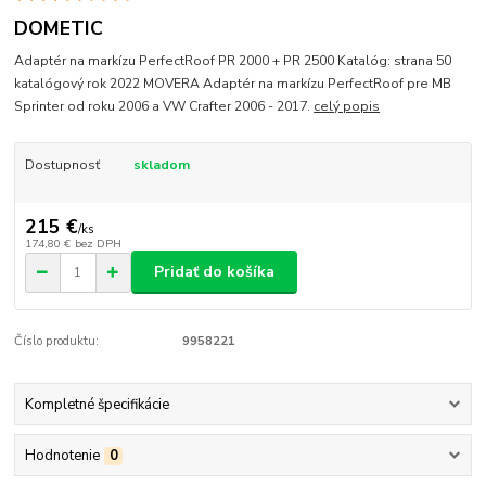
DOMETIC
Adaptér na markízu PerfectRoof PR 2000 + PR 2500 Katalóg: strana 50
katalógový rok 2022 MOVERA Adaptér na markízu PerfectRoof pre MB
Sprinter od roku 2006 a VW Crafter 2006 - 2017.
celý popis
Dostupnosť
skladom
215 €
/
ks
174,80 €
bez DPH
Pridať do košíka
Číslo produktu:
9958221
Kompletné špecifikácie
Hodnotenie
0