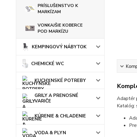
PRÍSLUŠENSTVO K
MARKÍZAM
VONKAJŠIE KOBERCE
POD MARKÍZU
KEMPINGOVÝ NÁBYTOK
CHEMICKÉ WC
Kompl
KUCHYNSKÉ POTREBY
Komple
GRILY A PRENOSNÉ
Adaptér 
VARIČE
Katalóg:
KÚRENIE & CHLADENIE
Ada
Pre
VODA & PLYN