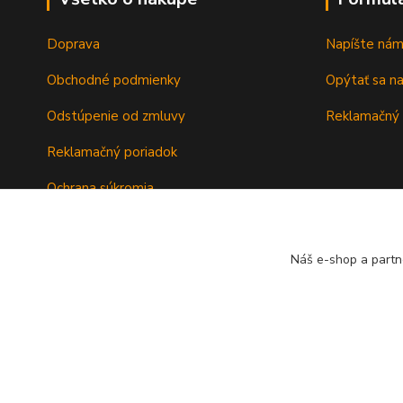
Doprava
Napíšte ná
Obchodné podmienky
Opýtať sa n
Odstúpenie od zmluvy
Reklamačný 
Reklamačný poriadok
Ochrana súkromia
Záručné podmienky
Náš e-shop a partn