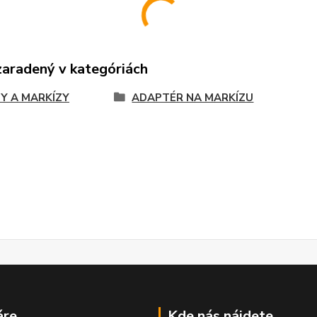
zaradený v kategóriách
Y A MARKÍZY
ADAPTÉR NA MARKÍZU
áre
Kde nás nájdete