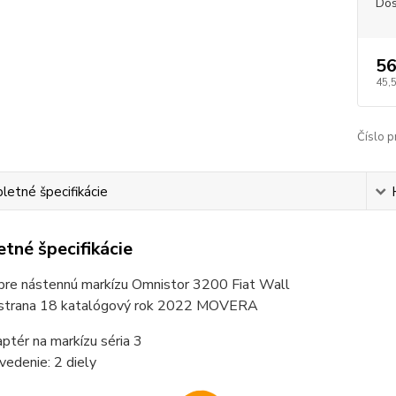
Dos
56
45,
Číslo p
etné špecifikácie
tné špecifikácie
pre nástennú markízu Omnistor 3200 Fiat Wall
 strana 18 katalógový rok 2022 MOVERA
ptér na markízu séria 3
vedenie: 2 diely