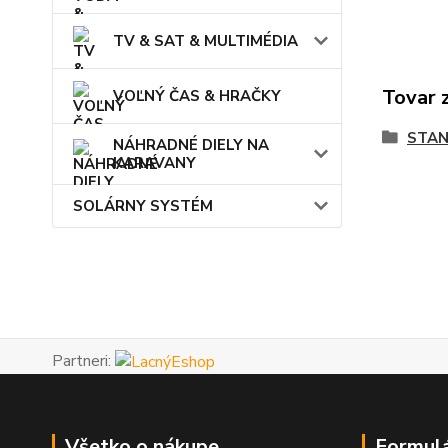
TV & SAT & MULTIMÉDIA
Tovar 
VOĽNÝ ČAS & HRAČKY
STAN
NÁHRADNÉ DIELY NA
KARAVANY
SOLÁRNY SYSTÉM
Partneri:
Všetko o nákupe
Formul