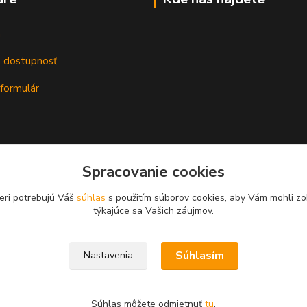
m
a dostupnosť
formulár
Spracovanie cookies
eri potrebujú Váš
súhlas
s použitím súborov cookies, aby Vám mohli zo
týkajúce sa Vašich záujmov.
Súhlasím
Nastavenia
Súhlas môžete odmietnuť
tu
.