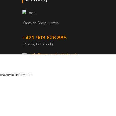
Karavan Shop Liptov
+421 903 626 885
(Po-Pia, 8-16 hod.)
info@karavanshopliptov.sk
brazovať informácie
Vytvorené na
Eshop-rychlo.sk