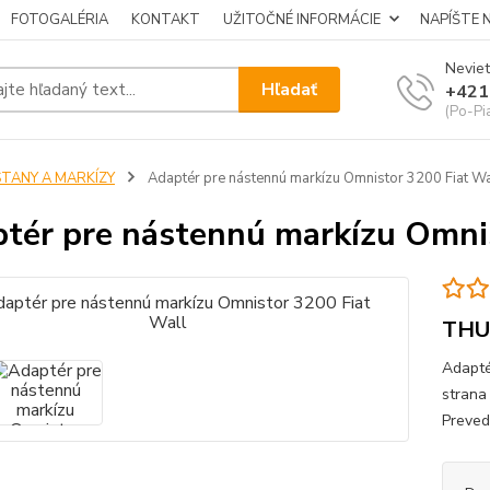
FOTOGALÉRIA
KONTAKT
UŽITOČNÉ INFORMÁCIE
NAPÍŠTE 
Neviet
Hľadať
+421
(Po-Pi
STANY A MARKÍZY
Adaptér pre nástennú markízu Omnistor 3200 Fiat Wa
tér pre nástennú markízu Omnis
THU
Adapté
strana
Preved