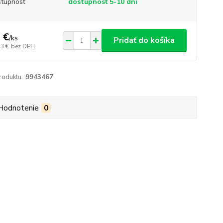
tupnosť
dostupnosť 5-10 dní
 €
/
ks
Pridať do košíka
53 €
bez DPH
roduktu:
9943467
Hodnotenie
0