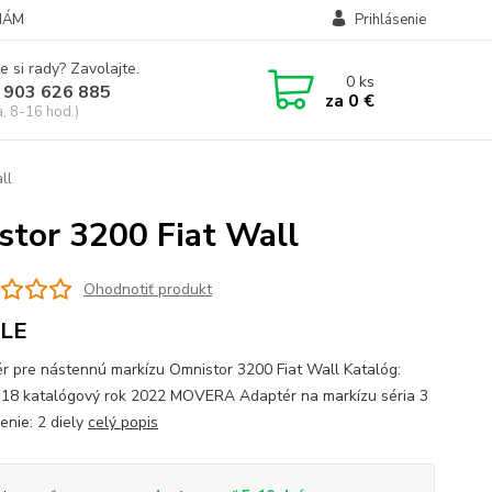
NÁM
Prihlásenie
e si rady? Zavolajte.
0
ks
 903 626 885
za
0 €
a, 8-16 hod.)
ll
tor 3200 Fiat Wall
Ohodnotiť produkt
LE
r pre nástennú markízu Omnistor 3200 Fiat Wall Katalóg:
 18 katalógový rok 2022 MOVERA Adaptér na markízu séria 3
enie: 2 diely
celý popis