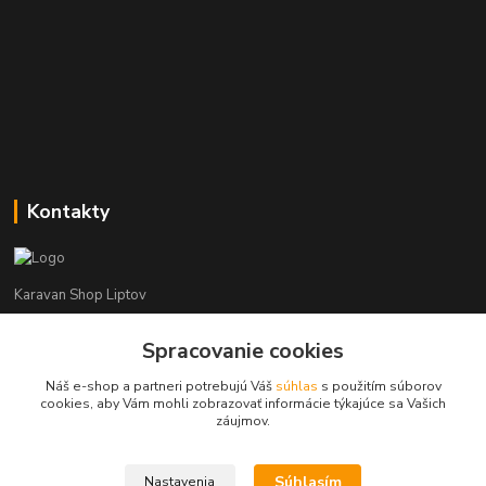
Kontakty
Karavan Shop Liptov
Spracovanie cookies
+421 903 626 885
(Po-Pia, 8-16 hod.)
Náš e-shop a partneri potrebujú Váš
súhlas
s použitím súborov
cookies, aby Vám mohli zobrazovať informácie týkajúce sa Vašich
info@karavanshopliptov.sk
záujmov.
Súhlasím
Nastavenia