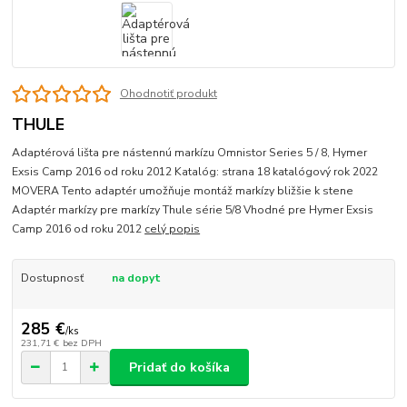
Ohodnotiť produkt
THULE
Adaptérová lišta pre nástennú markízu Omnistor Series 5 / 8, Hymer
Exsis Camp 2016 od roku 2012 Katalóg: strana 18 katalógový rok 2022
MOVERA Tento adaptér umožňuje montáž markízy bližšie k stene
Adaptér markízy pre markízy Thule série 5/8 Vhodné pre Hymer Exsis
Camp 2016 od roku 2012
celý popis
Dostupnosť
na dopyt
285 €
/
ks
231,71 €
bez DPH
Pridať do košíka