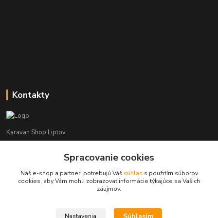
Kontakty
Karavan Shop Liptov
Spracovanie cookies
+421 903 626 885
(Po-Pia, 8-16 hod.)
Náš e-shop a partneri potrebujú Váš
súhlas
s použitím súborov
cookies, aby Vám mohli zobrazovať informácie týkajúce sa Vašich
info@karavanshopliptov.sk
záujmov.
Súhlasím
Nastavenia