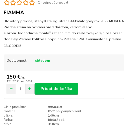
Ohodnotiť produkt
FIAMMA
Blokátory prednej steny Katalóg: strana 44 katalógový rok 2022 MOVERA
Predná stena na ochranu pred dažďom, vetrom alebo
slnkom. Jednoduchá montáž zatiahnutím do kederovej koľajnice.Rozsah
dodávky:Vrátane kolíkov a popruhovMateriál: PVC tkaninastena: predná
celý popis
Dostupnosť
skladom
150 €
/
ks
121,95 €
bez DPH
Pridať do košíka
Číslo produktu:
9958319
materiál:
PVC polyvinylchlorid
výška:
140cm
farba:
biela,šedá
dĺžka:
310cm