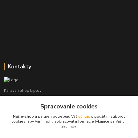
Kontakty
Karavan Shop Liptov
+421 903 626 885
Spracovanie cookies
(Po-Pia, 8-16 hod.)
Náš e-shop a partneri potrebujú Váš
súhlas
s použitím súborov
cookies, aby Vám mohli zobrazovať informácie týkajúce sa Vašich
info@karavanshopliptov.sk
záujmov.