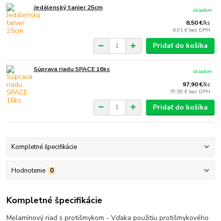
Jedálenský tanier 25cm
skladom
8,50 €
/
ks
6,91 €
bez DPH
Pridať do košíka
Súprava riadu SPACE 16ks
skladom
97,90 €
/
ks
79,59 €
bez DPH
Pridať do košíka
Kompletné špecifikácie
Hodnotenie
0
Kompletné špecifikácie
Melamínový riad s protišmykom - Vďaka použitiu protišmykového