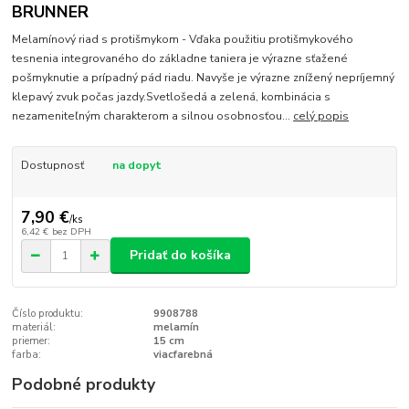
BRUNNER
Melamínový riad s protišmykom - Vďaka použitiu protišmykového
tesnenia integrovaného do základne taniera je výrazne sťažené
pošmyknutie a prípadný pád riadu. Navyše je výrazne znížený nepríjemný
klepavý zvuk počas jazdy.Svetlošedá a zelená, kombinácia s
nezameniteľným charakterom a silnou osobnosťou...
celý popis
Dostupnosť
na dopyt
7,90 €
/
ks
6,42 €
bez DPH
Pridať do košíka
Číslo produktu:
9908788
materiál:
melamín
priemer:
15 cm
farba:
viacfarebná
Podobné produkty