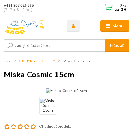
0
ks
+421 903 626 885
za
0 €
(Po-Pia, 8-16 hod.)
Menu
Hľadať
Úvod
KUCHYNSKÉ POTREBY
Miska Cosmic 15cm
Miska Cosmic 15cm
Ohodnotiť produkt