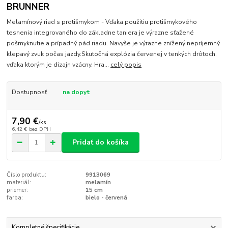
BRUNNER
Melamínový riad s protišmykom - Vďaka použitiu protišmykového
tesnenia integrovaného do základne taniera je výrazne sťažené
pošmyknutie a prípadný pád riadu. Navyše je výrazne znížený nepríjemný
klepavý zvuk počas jazdy.Skutočná explózia červenej v tenkých drôtoch,
vďaka ktorým je dizajn vzácny. Hra...
celý popis
Dostupnosť
na dopyt
7,90 €
/
ks
6,42 €
bez DPH
Pridať do košíka
Číslo produktu:
9913069
materiál:
melamín
priemer:
15 cm
farba:
bielo - červená
Kompletné špecifikácie