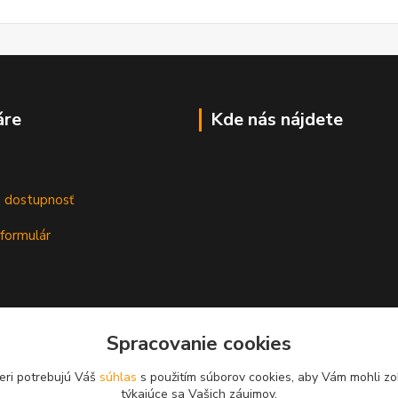
áre
Kde nás nájdete
m
a dostupnosť
formulár
Spracovanie cookies
eri potrebujú Váš
súhlas
s použitím súborov cookies, aby Vám mohli zo
týkajúce sa Vašich záujmov.