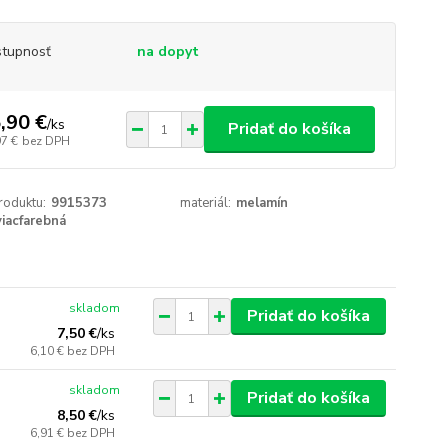
tupnosť
na dopyt
,90 €
/
ks
Pridať do košíka
97 €
bez DPH
roduktu:
9915373
materiál:
melamín
viacfarebná
skladom
Pridať do košíka
7,50 €
/
ks
6,10 €
bez DPH
skladom
Pridať do košíka
8,50 €
/
ks
6,91 €
bez DPH