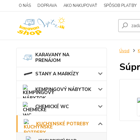
O NÁS
DOPRAVA
AKO NAKUPOVAŤ
SPÔSOB PLATBY
Úvod
KARAVANY NA
PRENÁJOM
Súpr
STANY A MARKÍZY
KEMPINGOVÝ NÁBYTOK
CHEMICKÉ WC
KUCHYNSKÉ POTREBY