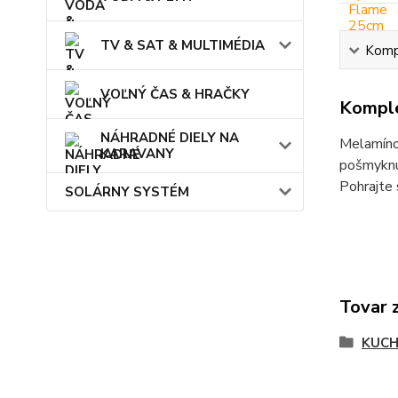
TV & SAT & MULTIMÉDIA
Kompl
VOĽNÝ ČAS & HRAČKY
Komple
NÁHRADNÉ DIELY NA
Melamínov
KARAVANY
pošmyknut
Pohrajte 
SOLÁRNY SYSTÉM
Tovar 
KUCH