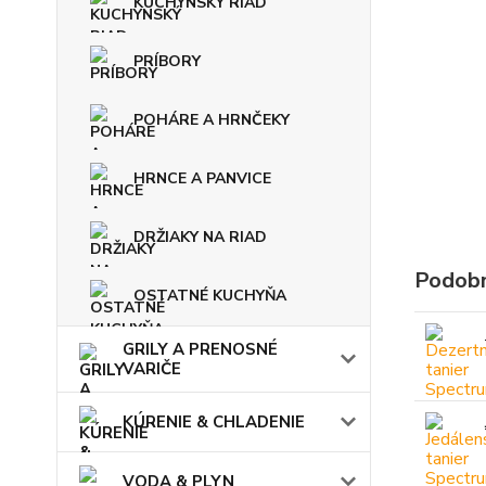
KUCHYNSKÝ RIAD
PRÍBORY
POHÁRE A HRNČEKY
HRNCE A PANVICE
DRŽIAKY NA RIAD
Podobn
OSTATNÉ KUCHYŇA
GRILY A PRENOSNÉ
VARIČE
KÚRENIE & CHLADENIE
VODA & PLYN