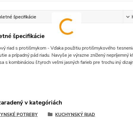
etné špecifikácie
tné špecifikácie
ý riad s protišmykom - Vďaka použitiu protišmykového tesnenia
ie a prípadný pád riadu. Navyše je výrazne znížený nepríjemný k
sa s kombináciou štyroch veľmi jasných farieb pre trochu iný dizajn
zaradený v kategóriách
YNSKÉ POTREBY
KUCHYNSKÝ RIAD