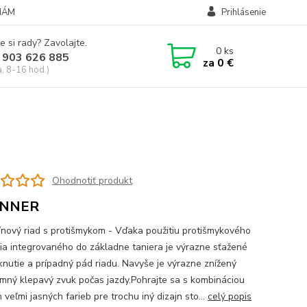
NÁM
Prihlásenie
e si rady? Zavolajte.
0
ks
 903 626 885
za
0 €
a, 8-16 hod.)
s
Ohodnotiť produkt
NNER
nový riad s protišmykom - Vďaka použitiu protišmykového
ia integrovaného do základne taniera je výrazne sťažené
nutie a prípadný pád riadu. Navyše je výrazne znížený
emný klepavý zvuk počas jazdy.Pohrajte sa s kombináciou
 veľmi jasných farieb pre trochu iný dizajn sto...
celý popis