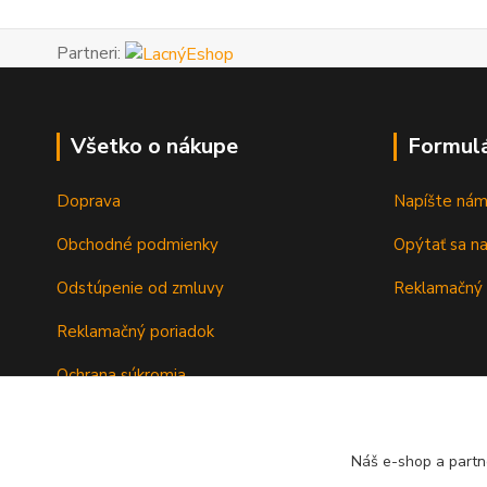
Partneri:
Všetko o nákupe
Formul
Doprava
Napíšte ná
Obchodné podmienky
Opýtať sa n
Odstúpenie od zmluvy
Reklamačný 
Reklamačný poriadok
Ochrana súkromia
Záručné podmienky
Náš e-shop a partn