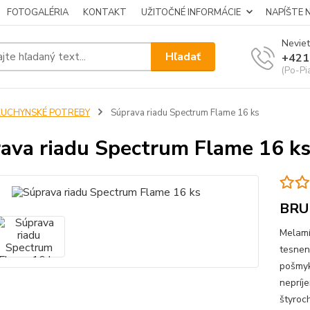
FOTOGALÉRIA
KONTAKT
UŽITOČNÉ INFORMÁCIE
NAPÍŠTE 
Neviet
Hľadať
+421
(Po-Pi
KUCHYNSKÉ POTREBY
Súprava riadu Spectrum Flame 16 ks
ava riadu Spectrum Flame 16 k
BRU
Melamí
tesnen
pošmyk
nepríj
štyroch