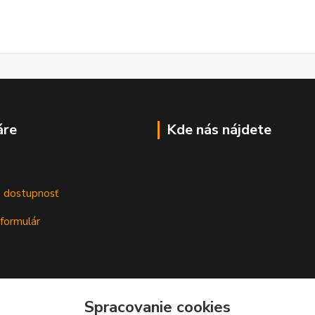
áre
Kde nás nájdete
m
a dostupnosť
formulár
Spracovanie cookies