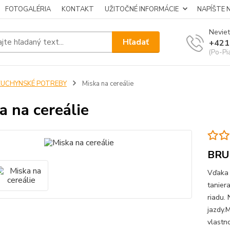
FOTOGALÉRIA
KONTAKT
UŽITOČNÉ INFORMÁCIE
NAPÍŠTE 
Neviet
Hľadať
+421
(Po-Pi
KUCHYNSKÉ POTREBY
Miska na cereálie
a na cereálie
BRU
Vďaka 
tanier
riadu.
jazdy.
vlastn