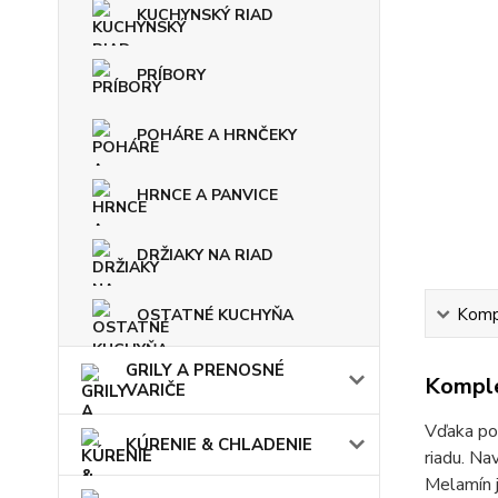
KUCHYNSKÝ RIAD
PRÍBORY
POHÁRE A HRNČEKY
HRNCE A PANVICE
DRŽIAKY NA RIAD
Kompl
OSTATNÉ KUCHYŇA
GRILY A PRENOSNÉ
Komple
VARIČE
Vďaka pou
KÚRENIE & CHLADENIE
riadu. Na
Melamín j