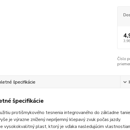
Dos
4,
3,98
Číslo p
priemer
etné špecifikácie
tné špecifikácie
žitiu protišmykového tesnenia integrovaného do základne tanie
vyše je výrazne znížený nepríjemný klepavý zvuk počas jazdy.
e vysokokvalitný plast, ktorý je vďaka nasledujúcim vlastnostia