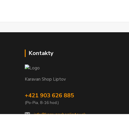
Kontakty
Karavan Shop Liptov
+421 903 626 885
(Po-Pia, 8-16 hod.)
info@karavanshopliptov.sk