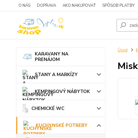
O NÁS
DOPRAVA
AKO NAKUPOVAŤ
SPÔSOB PLATBY
Úvod
KARAVANY NA
PRENÁJOM
Misk
STANY A MARKÍZY
KEMPINGOVÝ NÁBYTOK
CHEMICKÉ WC
KUCHYNSKÉ POTREBY