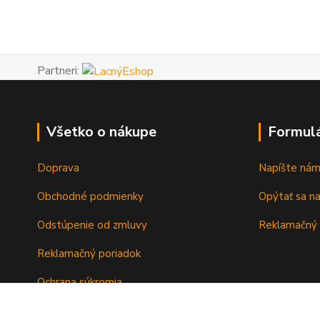
Partneri:
Všetko o nákupe
Formul
Doprava
Napíšte ná
Obchodné podmienky
Opýtať sa n
Odstúpenie od zmluvy
Reklamačný 
Reklamačný poriadok
Ochrana súkromia
Záručné podmienky