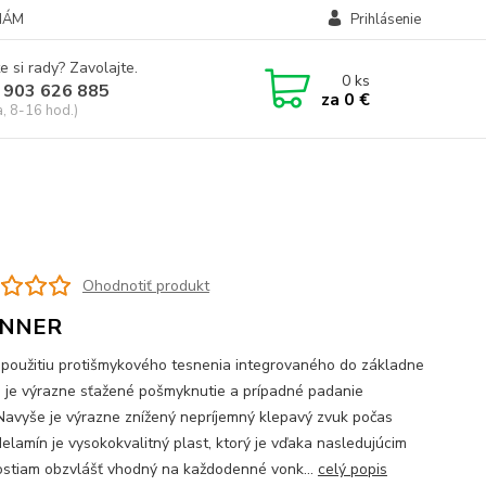
NÁM
Prihlásenie
e si rady? Zavolajte.
0
ks
 903 626 885
za
0 €
a, 8-16 hod.)
Ohodnotiť produkt
NNER
použitiu protišmykového tesnenia integrovaného do základne
a je výrazne sťažené pošmyknutie a prípadné padanie
 Navyše je výrazne znížený nepríjemný klepavý zvuk počas
Melamín je vysokokvalitný plast, ktorý je vďaka nasledujúcim
ostiam obzvlášť vhodný na každodenné vonk...
celý popis