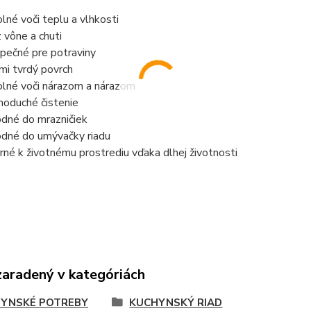
lné voči teplu a vlhkosti
 vône a chuti
pečné pre potraviny
mi tvrdý povrch
lné voči nárazom a nárazom
noduché čistenie
dné do mrazničiek
dné do umývačky riadu
rné k životnému prostrediu vďaka dlhej životnosti
zaradený v kategóriách
YNSKÉ POTREBY
KUCHYNSKÝ RIAD