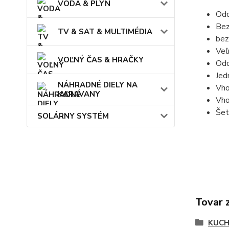
VODA & PLYN
Odo
Bez
TV & SAT & MULTIMÉDIA
bez
Veľ
VOĽNÝ ČAS & HRAČKY
Odo
Jed
NÁHRADNÉ DIELY NA
Vho
KARAVANY
Vho
Šet
SOLÁRNY SYSTÉM
Tovar 
KUCH