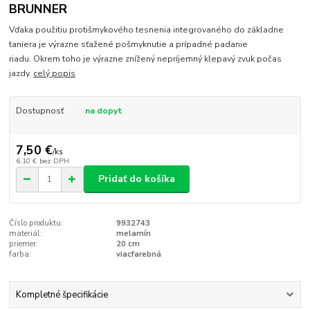
BRUNNER
Vďaka použitiu protišmykového tesnenia integrovaného do základne
taniera je výrazne sťažené pošmyknutie a prípadné padanie
riadu. Okrem toho je výrazne znížený nepríjemný klepavý zvuk počas
jazdy.
celý popis
Dostupnosť
na dopyt
7,50 €
/
ks
6,10 €
bez DPH
Pridať do košíka
Číslo produktu:
9932743
materiál:
melamín
priemer:
20 cm
farba:
viacfarebná
Kompletné špecifikácie