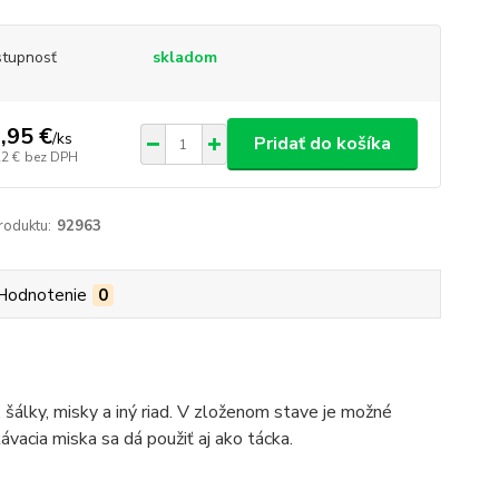
tupnosť
skladom
,95 €
/
ks
Pridať do košíka
22 €
bez DPH
roduktu:
92963
Hodnotenie
0
e, šálky, misky a iný riad. V zloženom stave je možné
vacia miska sa dá použiť aj ako tácka.