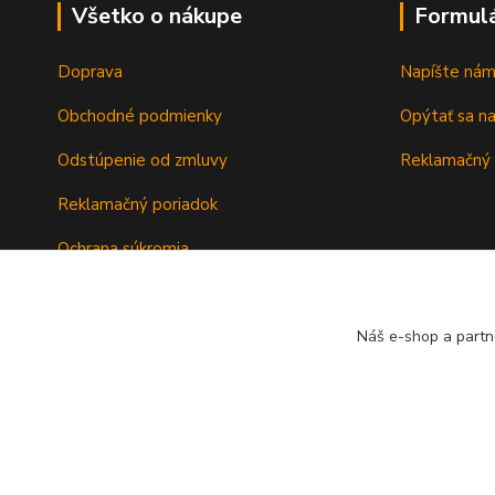
Všetko o nákupe
Formul
Doprava
Napíšte ná
Obchodné podmienky
Opýtať sa n
Odstúpenie od zmluvy
Reklamačný 
Reklamačný poriadok
Ochrana súkromia
Záručné podmienky
Náš e-shop a partn