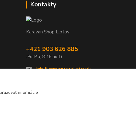
Kontakty
Karavan Shop Liptov
+421 903 626 885
(Po-Pia, 8-16 hod.)
info@karavanshopliptov.sk
brazovať informácie