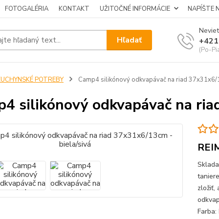
FOTOGALÉRIA
KONTAKT
UŽITOČNÉ INFORMÁCIE
NAPÍŠTE 
Neviet
Hľadať
+421
(Po-Pi
KUCHYNSKÉ POTREBY
Camp4 silikónový odkvapávač na riad 37x31x6/1
4 silikónový odkvapávač na ria
REI
Sklada
taniere
zložiť
odkvap
Farba: 