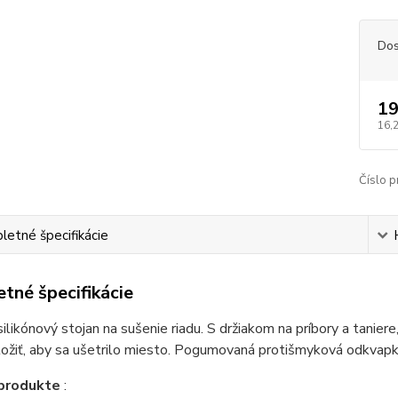
Dos
19
16,
Číslo p
etné špecifikácie
tné špecifikácie
silikónový stojan na sušenie riadu. S držiakom na príbory a tanier
ložiť, aby sa ušetrilo miesto. Pogumovaná protišmyková odkvapká
 produkte
: