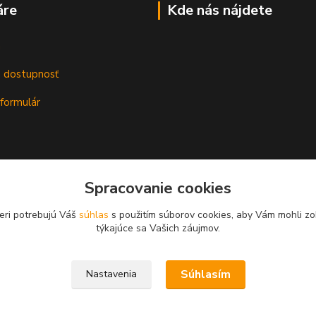
áre
Kde nás nájdete
m
a dostupnosť
formulár
Spracovanie cookies
eri potrebujú Váš
súhlas
s použitím súborov cookies, aby Vám mohli zo
týkajúce sa Vašich záujmov.
Súhlasím
Nastavenia