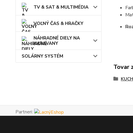
TV & SAT & MULTIMÉDIA
Far
Mat
VOĽNÝ ČAS & HRAČKY
Ro
NÁHRADNÉ DIELY NA
KARAVANY
SOLÁRNY SYSTÉM
Tovar 
KUCH
Partneri: