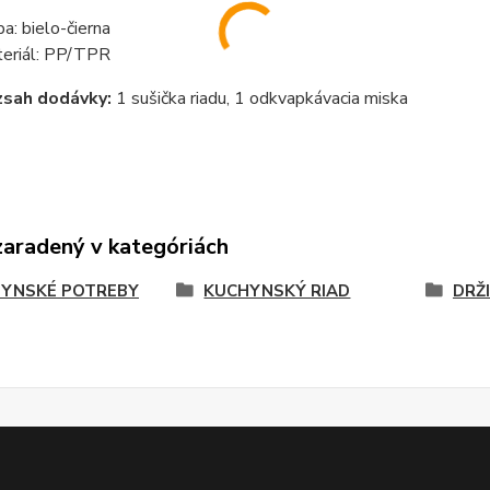
ba: bielo-čierna
eriál: PP/TPR
zsah dodávky:
1 sušička riadu, 1 odkvapkávacia miska
zaradený v kategóriách
YNSKÉ POTREBY
KUCHYNSKÝ RIAD
DRŽ