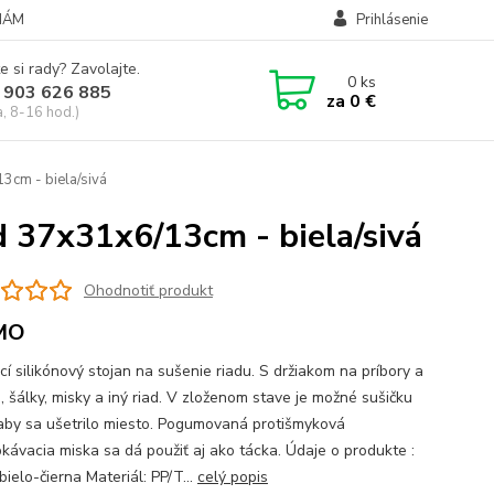
NÁM
Prihlásenie
e si rady? Zavolajte.
0
ks
 903 626 885
za
0 €
a, 8-16 hod.)
3cm - biela/sivá
d 37x31x6/13cm - biela/sivá
Ohodnotiť produkt
MO
cí silikónový stojan na sušenie riadu. S držiakom na príbory a
, šálky, misky a iný riad. V zloženom stave je možné sušičku
, aby sa ušetrilo miesto. Pogumovaná protišmyková
kávacia miska sa dá použiť aj ako tácka. Údaje o produkte :
bielo-čierna Materiál: PP/T...
celý popis