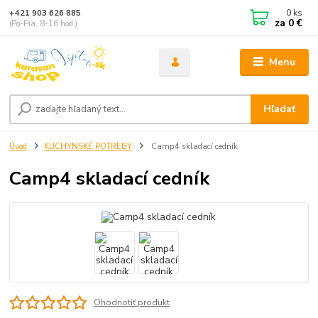
0
ks
+421 903 626 885
za
0 €
(Po-Pia, 8-16 hod.)
Menu
Hľadať
Úvod
KUCHYNSKÉ POTREBY
Camp4 skladací cedník
Camp4 skladací cedník
Ohodnotiť produkt