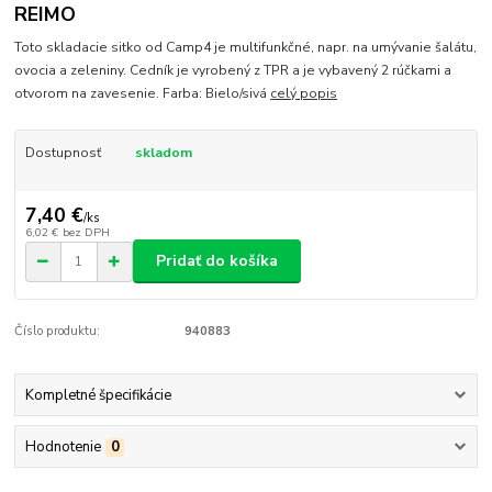
REIMO
Toto skladacie sitko od Camp4 je multifunkčné, napr. na umývanie šalátu,
ovocia a zeleniny. Cedník je vyrobený z TPR a je vybavený 2 rúčkami a
otvorom na zavesenie. Farba: Bielo/sivá
celý popis
Dostupnosť
skladom
7,40 €
/
ks
6,02 €
bez DPH
Pridať do košíka
Číslo produktu:
940883
Kompletné špecifikácie
Hodnotenie
0