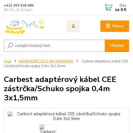
0
ks
+421 903 626 885
za
0 €
(Po-Pia, 8-16 hod.)
Menu
Hľadať
Úvod
NÁHRADNÉ DIELY NA KARAVANY
Carbest adaptérový kábel CEE
zástrčka/Schuko spojka 0,4m 3x1,5mm
Carbest adaptérový kábel CEE
zástrčka/Schuko spojka 0,4m
3x1,5mm