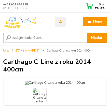
0
ks
+421 903 626 885
za
0 €
(Po-Pia, 8-16 hod.)
Menu
Hľadať
Úvod
STANY A MARKÍZY
Carthago C-Line z roku 2014 400cm
Carthago C-Line z roku 2014
400cm