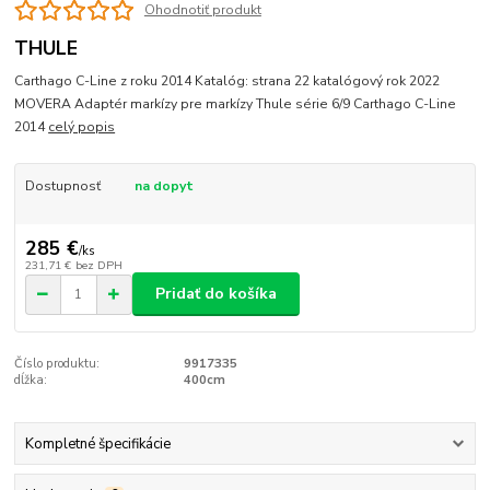
Ohodnotiť produkt
THULE
Carthago C-Line z roku 2014 Katalóg: strana 22 katalógový rok 2022
MOVERA Adaptér markízy pre markízy Thule série 6/9 Carthago C-Line
2014
celý popis
Dostupnosť
na dopyt
285 €
/
ks
231,71 €
bez DPH
Pridať do košíka
Číslo produktu:
9917335
dĺžka:
400cm
Kompletné špecifikácie