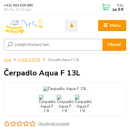
0
ks
+421 903 626 885
za
0 €
(Po-Pia, 8-16 hod.)
Menu
Hľadať
Úvod
VODA & PLYN
Čerpadlo Aqua F 13L
Čerpadlo Aqua F 13L
Ohodnotiť produkt