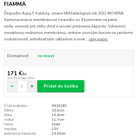
FIAMMA
Čerpadlo Aqua F Katalóg: strana 564 katalógový rok 2022 MOVERA
Samonasávacie membránové čerpadlo so 4 komorami na pitnú
vodu; vyvinutý pre stály chod a vysokú prepravnú kapacitu. Vybavený
inovatívnou vnútornou membránou, jedným súvislým kusom na zaistenie
vodotesnosti, antivibračným základom a vonk...
celý popis
Dostupnosť
na dopyt
171 €
/
ks
139,02 €
bez DPH
Pridať do košíka
Číslo produktu:
9920285
hĺbka:
23,5cm
šírka:
13,6cm
výška:
11,7cm
farba:
šedá
napätie:
12V
prepravná kapacita:
13 l/min