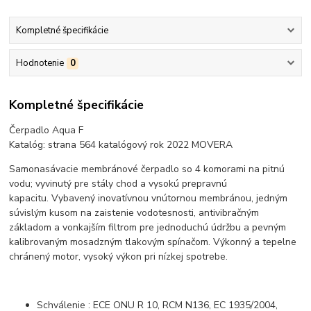
Kompletné špecifikácie
Hodnotenie
0
Kompletné špecifikácie
Čerpadlo Aqua F
Katalóg: strana 564 katalógový rok 2022 MOVERA
Samonasávacie membránové čerpadlo so 4 komorami na pitnú
vodu; vyvinutý pre stály chod a vysokú prepravnú
kapacitu. Vybavený inovatívnou vnútornou membránou, jedným
súvislým kusom na zaistenie vodotesnosti, antivibračným
základom a vonkajším filtrom pre jednoduchú údržbu a pevným
kalibrovaným mosadzným tlakovým spínačom. Výkonný a tepelne
chránený motor, vysoký výkon pri nízkej spotrebe.
Schválenie : ECE ONU R 10, RCM N136, EC 1935/2004,