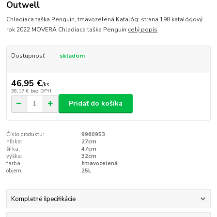
Outwell
Chladiaca taška Penguin, tmavozelená Katalóg: strana 198 katalógový
rok 2022 MOVERA Chladiaca taška Penguin
celý popis
Dostupnosť
skladom
46,95 €
/
ks
38,17 €
bez DPH
Pridať do košíka
Číslo produktu:
9960953
hĺbka:
27cm
šírka:
47cm
výška:
32cm
farba:
tmavozelená
objem:
25L
Kompletné špecifikácie