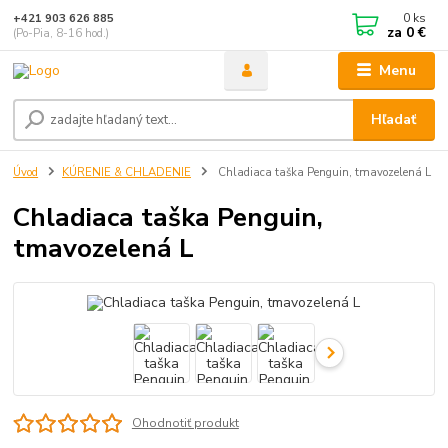
0
ks
+421 903 626 885
za
0 €
(Po-Pia, 8-16 hod.)
Menu
Hľadať
Úvod
KÚRENIE & CHLADENIE
Chladiaca taška Penguin, tmavozelená L
Chladiaca taška Penguin,
tmavozelená L
Ohodnotiť produkt