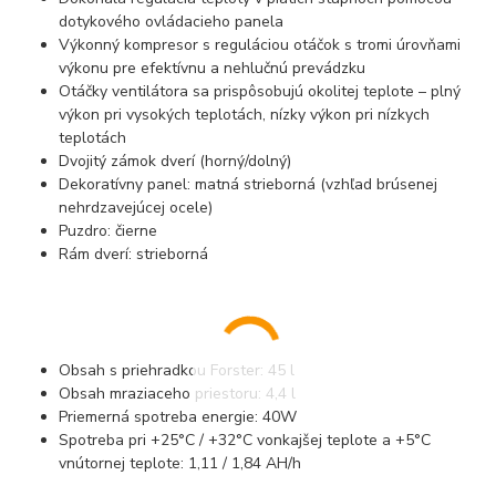
dotykového ovládacieho panela
Výkonný kompresor s reguláciou otáčok s tromi úrovňami
výkonu pre efektívnu a nehlučnú prevádzku
Otáčky ventilátora sa prispôsobujú okolitej teplote – plný
výkon pri vysokých teplotách, nízky výkon pri nízkych
teplotách
Dvojitý zámok dverí (horný/dolný)
Dekoratívny panel: matná strieborná (vzhľad brúsenej
nehrdzavejúcej ocele)
Puzdro: čierne
Rám dverí: strieborná
Obsah s priehradkou Forster: 45 l
Obsah mraziaceho priestoru: 4,4 l
Priemerná spotreba energie: 40W
Spotreba pri +25°C / +32°C vonkajšej teplote a +5°C
vnútornej teplote: 1,11 / 1,84 AH/h