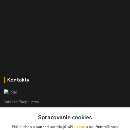
Kontakty
Karavan Shop Liptov
+421 903 626 885
Spracovanie cookies
(Po-Pia, 8-16 hod.)
Náš e-shop a partneri potrebujú Váš
súhlas
s použitím súborov