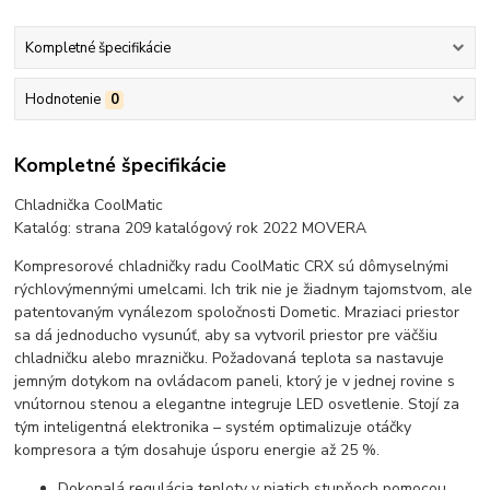
Kompletné špecifikácie
Hodnotenie
0
Kompletné špecifikácie
Chladnička CoolMatic
Katalóg: strana 209 katalógový rok 2022 MOVERA
Kompresorové chladničky radu CoolMatic CRX sú dômyselnými
rýchlovýmennými umelcami. Ich trik nie je žiadnym tajomstvom, ale
patentovaným vynálezom spoločnosti Dometic. Mraziaci priestor
sa dá jednoducho vysunúť, aby sa vytvoril priestor pre väčšiu
chladničku alebo mrazničku. Požadovaná teplota sa nastavuje
jemným dotykom na ovládacom paneli, ktorý je v jednej rovine s
vnútornou stenou a elegantne integruje LED osvetlenie. Stojí za
tým inteligentná elektronika – systém optimalizuje otáčky
kompresora a tým dosahuje úsporu energie až 25 %.
Dokonalá regulácia teploty v piatich stupňoch pomocou