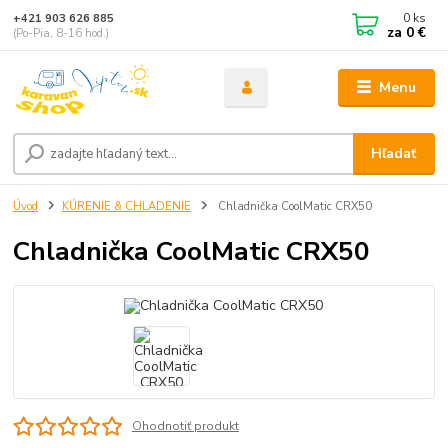
0
ks
+421 903 626 885
za
0 €
(Po-Pia, 8-16 hod.)
Menu
Hľadať
Úvod
KÚRENIE & CHLADENIE
Chladnička CoolMatic CRX50
Chladnička CoolMatic CRX50
Ohodnotiť produkt