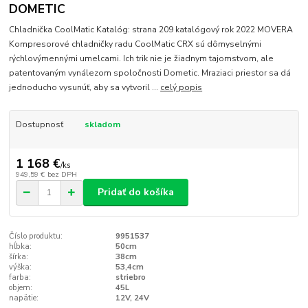
DOMETIC
Chladnička CoolMatic Katalóg: strana 209 katalógový rok 2022 MOVERA
Kompresorové chladničky radu CoolMatic CRX sú dômyselnými
rýchlovýmennými umelcami. Ich trik nie je žiadnym tajomstvom, ale
patentovaným vynálezom spoločnosti Dometic. Mraziaci priestor sa dá
jednoducho vysunúť, aby sa vytvoril ...
celý popis
Dostupnosť
skladom
1 168 €
/
ks
949,59 €
bez DPH
Pridať do košíka
Číslo produktu:
9951537
hĺbka:
50cm
šírka:
38cm
výška:
53,4cm
farba:
striebro
objem:
45L
napätie:
12V, 24V