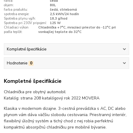
farba:
šedá
objem:
80L
farba produktu:
šedá, strieborná
spotreba energie:
2,5 kWh/24 hodín
Spotreba plynu vg/h:
18,3 g/hod
Spotreba pri 230V pripojení:
125 W
Chladiaci výkon
Chladnička +7°C, mraziaci priestor do -12°C pri
podľa teplôt:
vonkajšej teplote do 32°C
Kompletné špecifikácie
Hodnotenie
0
Kompletné špecifikácie
Chladnička pre obytný automobil
Katalóg: strana 208 katalógový rok 2022 MOVERA
Klasika v modernom dizajne. 3-cestná prevádzka s AC, DC alebo
plynom vám dáva väčšiu slobodu cestovania. Priestranný interiér,
flexibilný úložný systém a tichý chod z nej robia perfektnú
kompaktnú absorpčnú chladničku pre mobilné bývanie.