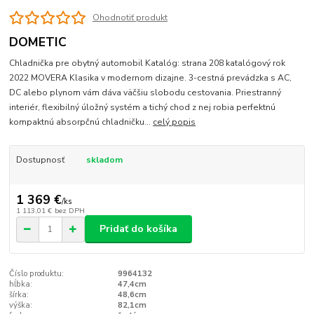
Ohodnotiť produkt
DOMETIC
Chladnička pre obytný automobil Katalóg: strana 208 katalógový rok
2022 MOVERA Klasika v modernom dizajne. 3-cestná prevádzka s AC,
DC alebo plynom vám dáva väčšiu slobodu cestovania. Priestranný
interiér, flexibilný úložný systém a tichý chod z nej robia perfektnú
kompaktnú absorpčnú chladničku...
celý popis
Dostupnosť
skladom
1 369 €
/
ks
1 113,01 €
bez DPH
Pridať do košíka
Číslo produktu:
9964132
hĺbka:
47,4cm
šírka:
48,6cm
výška:
82,1cm