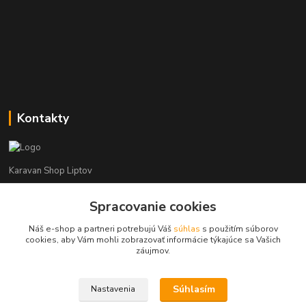
Kontakty
Karavan Shop Liptov
+421 903 626 885
Spracovanie cookies
(Po-Pia, 8-16 hod.)
Náš e-shop a partneri potrebujú Váš
súhlas
s použitím súborov
cookies, aby Vám mohli zobrazovať informácie týkajúce sa Vašich
info@karavanshopliptov.sk
záujmov.
Súhlasím
Nastavenia