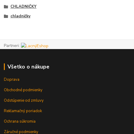
CHLADNIČKY
chladničky
Partneri:
Všetko o nákupe
Doprava
Obchodné podmienky
Odstúpenie od zmluvy
Reklamačný poriadok
Ochrana súkromia
Záručné podmienky