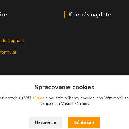
áre
Kde nás nájdete
m
a dostupnosť
formulár
Spracovanie cookies
eri potrebujú Váš
súhlas
s použitím súborov cookies, aby Vám mohli zo
týkajúce sa Vašich záujmov.
Súhlasím
Nastavenia