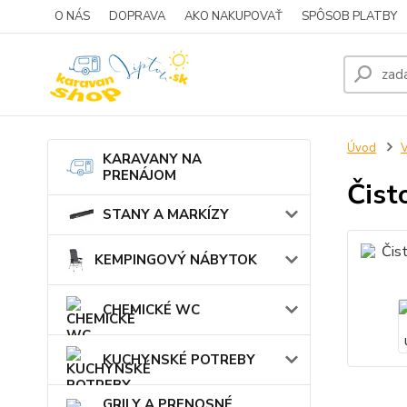
O NÁS
DOPRAVA
AKO NAKUPOVAŤ
SPÔSOB PLATBY
Úvod
KARAVANY NA
PRENÁJOM
Čist
STANY A MARKÍZY
KEMPINGOVÝ NÁBYTOK
CHEMICKÉ WC
KUCHYNSKÉ POTREBY
GRILY A PRENOSNÉ