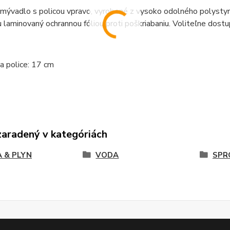
mývadlo s policou vpravo, vyrobené z vysoko odolného polystyr
laminovaný ochrannou fóliou proti poškriabaniu. Voliteľne dost
ka police: 17 cm
zaradený v kategóriách
 & PLYN
VODA
SPR