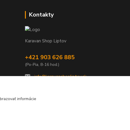
Kontakty
Karavan Shop Liptov
+421 903 626 885
(Po-Pia, 8-16 hod.)
info@karavanshopliptov.sk
brazovať informácie