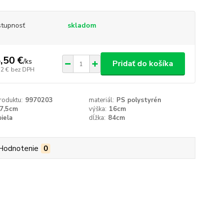
tupnosť
skladom
,50 €
/
ks
Pridať do košíka
12 €
bez DPH
roduktu:
9970203
materiál:
PS polystyrén
7,5cm
výška:
16cm
biela
dĺžka:
84cm
Hodnotenie
0