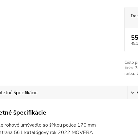
Dos
55
45,
Číslo p
šírka:
3
farba:
etné špecifikácie
tné špecifikácie
ele rohové umývadlo so šírkou police 170 mm
 strana 561 katalógový rok 2022 MOVERA