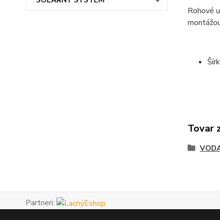
Rohové u
montážou 
Šír
Tovar 
VODA
Partneri: