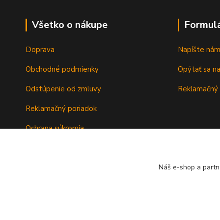
Všetko o nákupe
Formul
Doprava
Napíšte ná
Obchodné podmienky
Opýtať sa n
Odstúpenie od zmluvy
Reklamačný 
Reklamačný poriadok
Ochrana súkromia
Záručné podmienky
Náš e-shop a partn