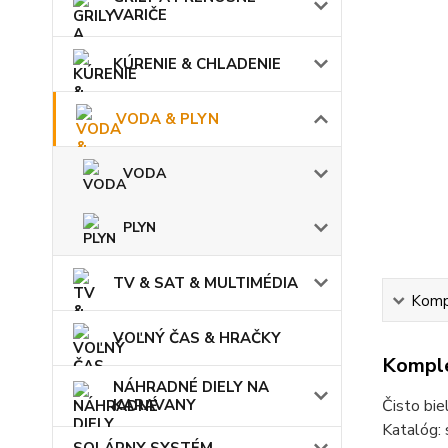
VARIČE
KÚRENIE & CHLADENIE
VODA & PLYN
VODA
PLYN
TV & SAT & MULTIMÉDIA
Kompl
VOĽNÝ ČAS & HRAČKY
Komple
NÁHRADNÉ DIELY NA
KARAVANY
Čisto bi
Katalóg:
SOLÁRNY SYSTÉM