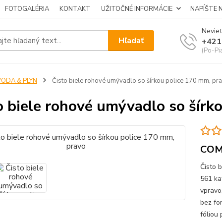
FOTOGALÉRIA
KONTAKT
UŽITOČNÉ INFORMÁCIE
NAPÍŠTE 
Neviet
Hľadať
+421
(Po-Pi
VODA & PLYN
Čisto biele rohové umývadlo so šírkou police 170 mm, pr
o biele rohové umývadlo so šírk
CO
Čisto 
561 ka
vpravo
bez fo
fóliou 