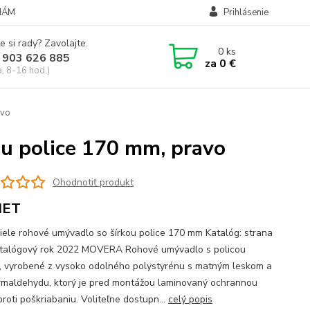
NÁM
Prihlásenie
e si rady? Zavolajte.
0
ks
 903 626 885
za
0 €
a, 8-16 hod.)
avo
ou police 170 mm, pravo
Ohodnotiť produkt
MET
biele rohové umývadlo so šírkou police 170 mm Katalóg: strana
talógový rok 2022 MOVERA Rohové umývadlo s policou
, vyrobené z vysoko odolného polystyrénu s matným leskom a
rmaldehydu, ktorý je pred montážou laminovaný ochrannou
proti poškriabaniu. Voliteľne dostupn...
celý popis