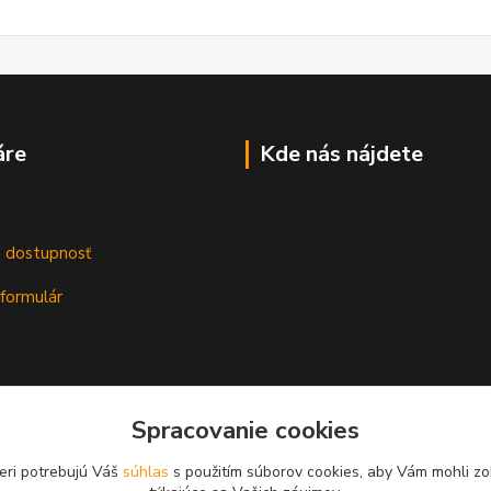
áre
Kde nás nájdete
m
a dostupnosť
formulár
Spracovanie cookies
eri potrebujú Váš
súhlas
s použitím súborov cookies, aby Vám mohli zo