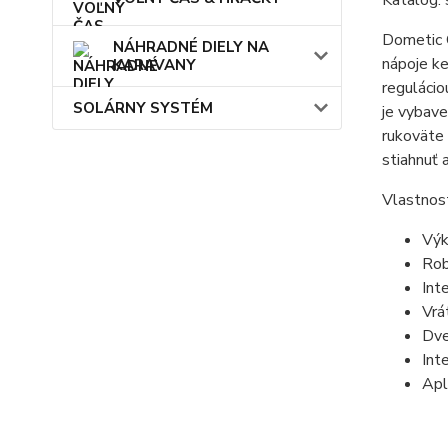
Katalóg:
Dometic 
NÁHRADNÉ DIELY NA
nápoje k
KARAVANY
regulácio
SOLÁRNY SYSTÉM
je vybave
rukoväte 
stiahnuť 
Vlastnost
Výk
Rob
Int
Vrá
Dve
Int
Apl