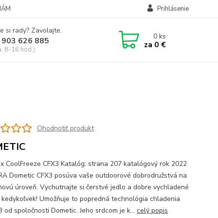
NÁM
Prihlásenie
e si rady? Zavolajte.
0
ks
 903 626 885
za
0 €
a, 8-16 hod.)
Ohodnotiť produkt
ETIC
x CoolFreeze CFX3 Katalóg: strana 207 katalógový rok 2022
 Dometic CFX3 posúva vaše outdoorové dobrodružstvá na
novú úroveň. Vychutnajte si čerstvé jedlo a dobre vychladené
 kedykoľvek! Umožňuje to popredná technológia chladenia
od spoločnosti Dometic. Jeho srdcom je k...
celý popis