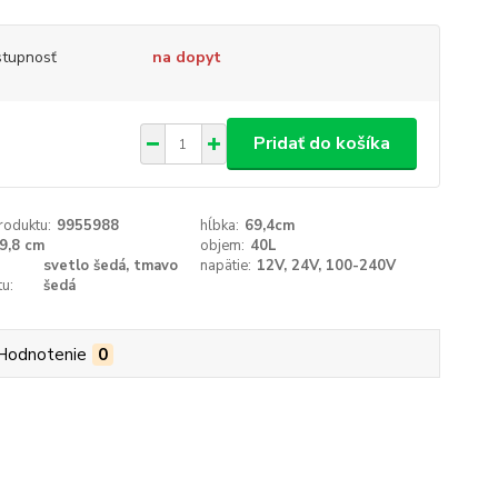
tupnosť
na dopyt
Pridať do košíka
roduktu:
9955988
hĺbka:
69,4cm
9,8 cm
objem:
40L
svetlo šedá, tmavo
napätie:
12V, 24V, 100-240V
u:
šedá
Hodnotenie
0