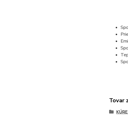
Spo
Pri
Emi
Spo
Tep
Spo
Tovar 
KÚRE