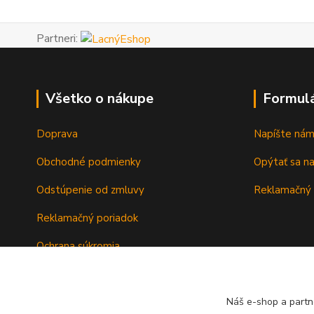
Partneri:
Všetko o nákupe
Formul
Doprava
Napíšte ná
Obchodné podmienky
Opýtať sa n
Odstúpenie od zmluvy
Reklamačný 
Reklamačný poriadok
Ochrana súkromia
Záručné podmienky
Náš e-shop a partn