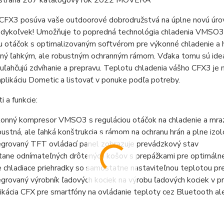
 strana 207 katalógový rok 2022 MOVERA
CFX3 posúva vaše outdoorové dobrodružstvá na úplne novú úrove
edykoľvek! Umožňuje to popredná technológia chladenia VMSO3 
u otáčok s optimalizovaným softvérom pre výkonné chladenie a h
ný ľahkým, ale robustným ochranným rámom. Vďaka tomu sú ideál
uľahčujú zdvíhanie a prepravu. Teplotu chladenia vášho CFX3 je 
aplikáciu Dometic a listovať v ponuke podľa potreby.
i a funkcie:
onný kompresor VMSO3 s reguláciou otáčok na chladenie a mraz
ustná, ale ľahká konštrukcia s rámom na ochranu hrán a plne iz
egrovaný TFT ovládací panel zobrazuje prevádzkový stav
tane odnímateľných drôtených košov s prepážkami pre optimáln
 chladiace priehradky so samostatne nastaviteľnou teplotou pre
egrovaný výrobník ľadových kociek na výrobu ľadových kociek v pr
ikácia CFX pre smartfóny na ovládanie teploty cez Bluetooth 