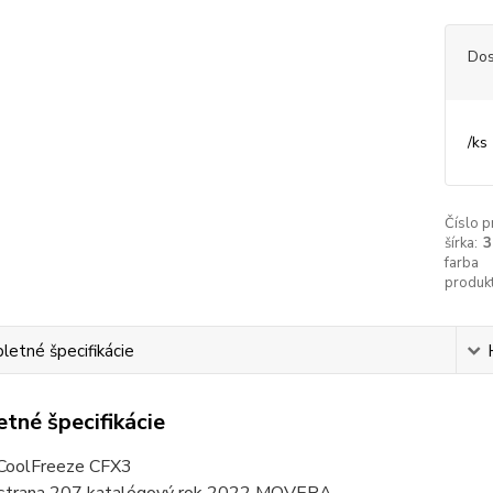
Dos
/
ks
Číslo p
šírka:
3
farba
produkt
etné špecifikácie
tné špecifikácie
CoolFreeze CFX3