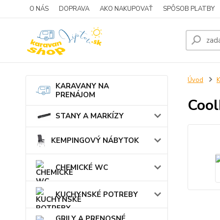
O NÁS
DOPRAVA
AKO NAKUPOVAŤ
SPÔSOB PLATBY
Úvod
KARAVANY NA
PRENÁJOM
Cool
STANY A MARKÍZY
KEMPINGOVÝ NÁBYTOK
CHEMICKÉ WC
KUCHYNSKÉ POTREBY
GRILY A PRENOSNÉ