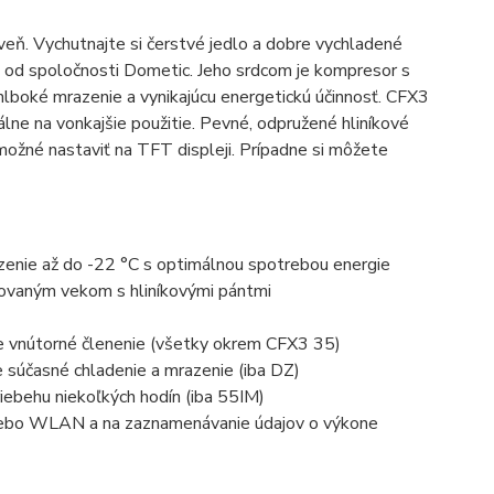
ň. Vychutnajte si čerstvé jedlo a dobre vychladené
od spoločnosti Dometic. Jeho srdcom je kompresor s
lboké mrazenie a vynikajúcu energetickú účinnosť. CFX3
ne na vonkajšie použitie. Pevné, odpružené hliníkové
možné nastaviť na TFT displeji. Prípadne si môžete
enie až do -22 °C s optimálnou spotrebou energie
olovaným vekom s hliníkovými pántmi
e vnútorné členenie (všetky okrem CFX3 35)
 súčasné chladenie a mrazenie (iba DZ)
iebehu niekoľkých hodín (iba 55IM)
alebo WLAN a na zaznamenávanie údajov o výkone