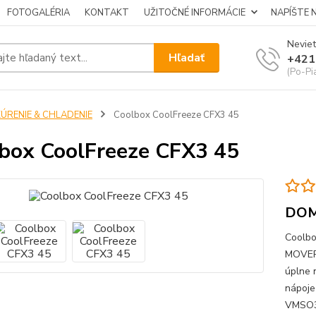
FOTOGALÉRIA
KONTAKT
UŽITOČNÉ INFORMÁCIE
NAPÍŠTE 
Neviet
Hľadať
+421
(Po-Pi
KÚRENIE & CHLADENIE
Coolbox CoolFreeze CFX3 45
box CoolFreeze CFX3 45
DOM
Coolbo
MOVERA
úplne 
nápoje
VMSO3 