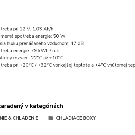
treba pri 12 V: 1,03 Ah/h
emerná spotreba energie: 50 W
sia hluku prenášaného vzduchom: 47 dB
treba energie: 79 kWh / rok
lotný rozsah: -22°C až +10°C
treba pri +20°C / +32°C vonkajšej teplote a +4°C vnútornej tep
zaradený v kategóriách
NIE & CHLADENIE
CHLADIACE BOXY