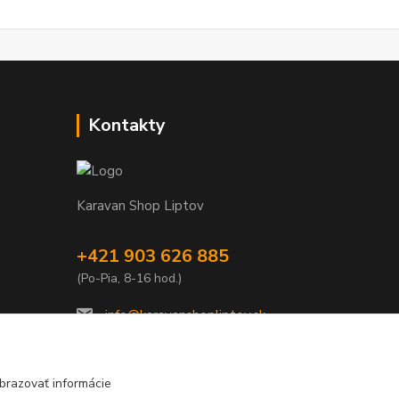
Kontakty
Karavan Shop Liptov
+421 903 626 885
(Po-Pia, 8-16 hod.)
info@karavanshopliptov.sk
brazovať informácie