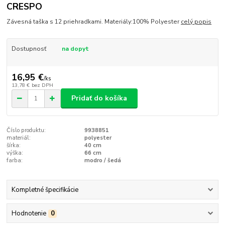
CRESPO
Závesná taška s 12 priehradkami. Materiály:100% Polyester
celý popis
Dostupnosť
na dopyt
16,95 €
/
ks
13,78 €
bez DPH
Pridať do košíka
Číslo produktu:
9938851
materiál:
polyester
šírka:
40 cm
výška:
66 cm
farba:
modro / šedá
Kompletné špecifikácie
Hodnotenie
0