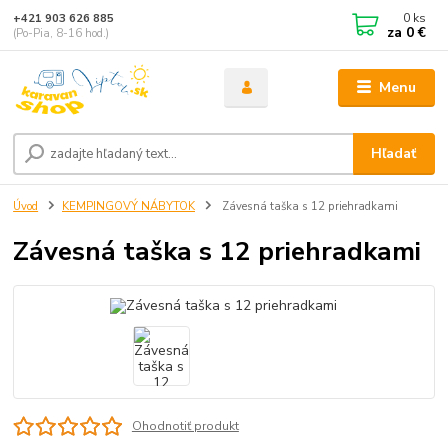
0
ks
+421 903 626 885
za
0 €
(Po-Pia, 8-16 hod.)
Menu
Hľadať
Úvod
KEMPINGOVÝ NÁBYTOK
Závesná taška s 12 priehradkami
Závesná taška s 12 priehradkami
Ohodnotiť produkt