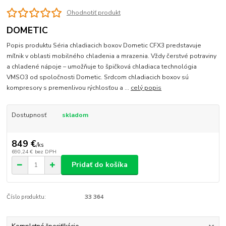
Ohodnotiť produkt
DOMETIC
Popis produktu Séria chladiacich boxov Dometic CFX3 predstavuje
míľnik v oblasti mobilného chladenia a mrazenia. Vždy čerstvé potraviny
a chladené nápoje – umožňuje to špičková chladiaca technológia
VMSO3 od spoločnosti Dometic. Srdcom chladiacich boxov sú
kompresory s premenlivou rýchlosťou a ...
celý popis
Dostupnosť
skladom
849 €
/
ks
690,24 €
bez DPH
Pridať do košíka
Číslo produktu:
33 364