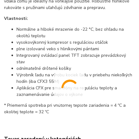
vďaka čomu je ideálny na vonkajšie použitie. Robustné hliníkové
rukoväte s pružinami uľahčujú zdvíhanie a prepravu.
Vlastnosti:
Normálne a hlboké mrazenie do -22 °C, bez ohľadu na
okolitú teplotu
vysokovýkonný kompresor s reguláciou otáčok
plne izolované veko s hliníkovými pántami
Integrovaný ovládací panel TFT zobrazuje prevádzkový
stav
odnímateľné drôtené košíky
Výrobník ľadu na výrobu kociek ľadu v priebehu niekoľkých
hodín (iba CFX3 55IM)
Aplikácia CFX pre smartfóny na reguláciu teploty a
zaznamenávanie údajov o výkone
* Priemerná spotreba pri vnútornej teplote zariadenia = 4 ºC a
okolitej teplote = 32 ºC