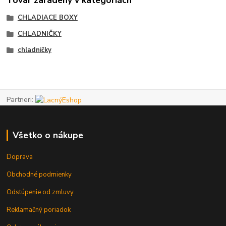
Tovar zaradený v kategóriách
CHLADIACE BOXY
CHLADNIČKY
chladničky
Partneri:
Všetko o nákupe
Doprava
Obchodné podmienky
Odstúpenie od zmluvy
Reklamačný poriadok