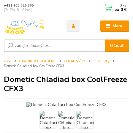
0
ks
+421 903 626 885
za
0 €
(Po-Pia, 8-16 hod.)
Menu
Hľadať
Úvod
KÚRENIE & CHLADENIE
CHLADNIČKY
chladničky
Dometic Chladiaci box CoolFreeze CFX3
Dometic Chladiaci box CoolFreeze
CFX3