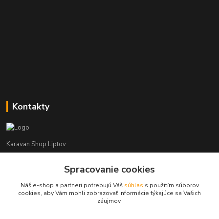
Kontakty
Karavan Shop Liptov
Spracovanie cookies
+421 903 626 885
(Po-Pia, 8-16 hod.)
Náš e-shop a partneri potrebujú Váš
súhlas
s použitím súborov
cookies, aby Vám mohli zobrazovať informácie týkajúce sa Vašich
info@karavanshopliptov.sk
záujmov.