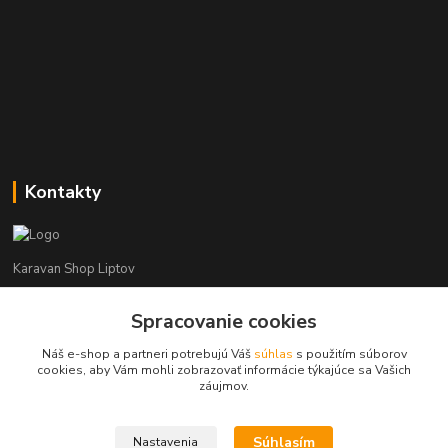
Kontakty
Karavan Shop Liptov
+421 903 626 885
Spracovanie cookies
(Po-Pia, 8-16 hod.)
Náš e-shop a partneri potrebujú Váš
súhlas
s použitím súborov
cookies, aby Vám mohli zobrazovať informácie týkajúce sa Vašich
info@karavanshopliptov.sk
záujmov.
Súhlasím
Nastavenia