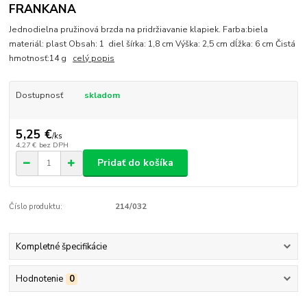
FRANKANA
Jednodielna pružinová brzda na pridržiavanie klapiek. Farba:biela
materiál: plast Obsah: 1 diel šírka: 1,8 cm Výška: 2,5 cm dĺžka: 6 cm Čistá
hmotnosť:14 g
celý popis
Dostupnosť
skladom
5,25 €
/
ks
4,27 €
bez DPH
Pridať do košíka
Číslo produktu:
214/032
Kompletné špecifikácie
Hodnotenie
0