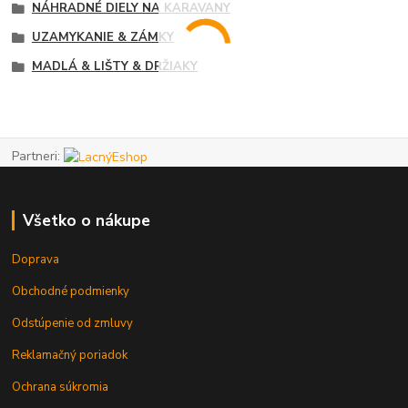
NÁHRADNÉ DIELY NA KARAVANY
UZAMYKANIE & ZÁMKY
MADLÁ & LIŠTY & DRŽIAKY
Partneri:
Všetko o nákupe
Doprava
Obchodné podmienky
Odstúpenie od zmluvy
Reklamačný poriadok
Ochrana súkromia