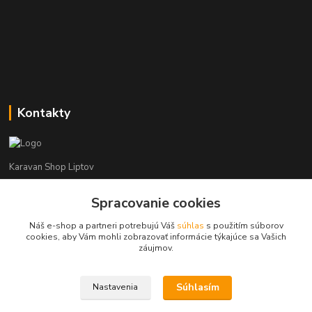
Kontakty
Karavan Shop Liptov
+421 903 626 885
Spracovanie cookies
(Po-Pia, 8-16 hod.)
Náš e-shop a partneri potrebujú Váš
súhlas
s použitím súborov
cookies, aby Vám mohli zobrazovať informácie týkajúce sa Vašich
info@karavanshopliptov.sk
záujmov.
Súhlasím
Nastavenia