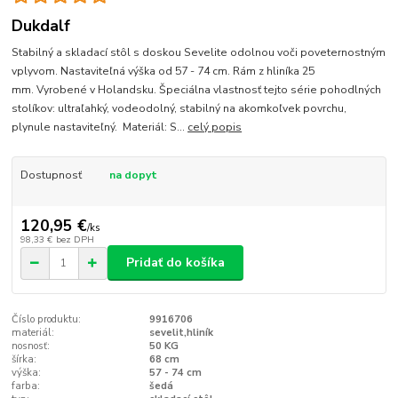
Dukdalf
Stabilný a skladací stôl s doskou Sevelite odolnou voči poveternostným
vplyvom. Nastaviteľná výška od 57 - 74 cm. Rám z hliníka 25
mm. Vyrobené v Holandsku. Špeciálna vlastnosť tejto série pohodlných
stolíkov: ultraľahký, vodeodolný, stabilný na akomkoľvek povrchu,
plynule nastaviteľný. Materiál: S...
celý popis
Dostupnosť
na dopyt
120,95 €
/
ks
98,33 €
bez DPH
Pridať do košíka
Číslo produktu:
9916706
materiál:
sevelit,hliník
nosnosť:
50 KG
šírka:
68 cm
výška:
57 - 74 cm
farba:
šedá