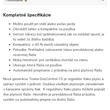
Hodnotenie
0
Kompletné špecifikácie
Možno použiť pri státí alebo počas jazdy
Obzvlášť ľahko a kompaktne sa používa
Senzor nárazu bol optimalizovaný (ak sa ovládač spustí, je
to vidieť zo žltého tlačidla)
Kompaktný: o 40 % menší stavebný objem
Pohodlie: Prehľadné zobrazenie stavu prevádzkovej alebo
rezervnej fľaše
Nízka hmotnosť. pre vertikálnu montáž na stenu
Ukazuje, ktorá fľaša sa používa
Automatické prepínanie z prázdnej na plnú plynovú fľašu
Nová generácia Truma DuoControl CS je regulátor tlaku plynu a
spínací systém v jednom. Dodáva všetkým plynovým zariadeniam
v karavane správny tlak. K regulátoru tlaku plynu môžete pripojiť
dve plynové fľaše. Akonáhle je prevádzková fľaša prázdna,
systém sa automaticky prepne na druhú fľašu.