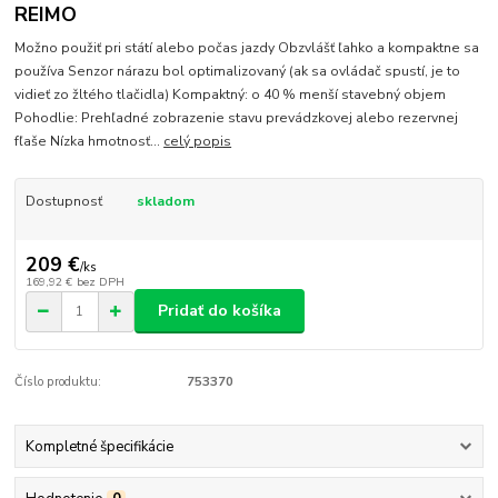
REIMO
Možno použiť pri státí alebo počas jazdy Obzvlášť ľahko a kompaktne sa
používa Senzor nárazu bol optimalizovaný (ak sa ovládač spustí, je to
vidieť zo žltého tlačidla) Kompaktný: o 40 % menší stavebný objem
Pohodlie: Prehľadné zobrazenie stavu prevádzkovej alebo rezervnej
fľaše Nízka hmotnosť...
celý popis
Dostupnosť
skladom
209 €
/
ks
169,92 €
bez DPH
Pridať do košíka
Číslo produktu:
753370
Kompletné špecifikácie