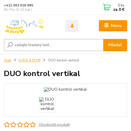
0
ks
+421 903 626 885
za
0 €
(Po-Pia, 8-16 hod.)
Menu
Hľadať
Úvod
VODA & PLYN
DUO kontrol vertikal
DUO kontrol vertikal
Ohodnotiť produkt